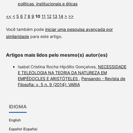
políticas, institucionais e éticas
<<
<
5
6
7
8
9
10
11
12
13
14
>
>>
Você também pode
iniciar uma pesquisa avançada por
similaridade
para este artigo.
Artigos mais lidos pelo mesmo(s) autor(es)
Isabel Cristina Rocha Hipólito Gonçalves,
NECESSIDADE
E TELEOLOGIA NA TEORIA DA NATUREZA EM
EMPÉDOCLES E ARISTÓTELES
,
Pensando - Revista de
Filosofia: v. 5 n. 9 (2014): VARIA
IDIOMA
English
Español (España)