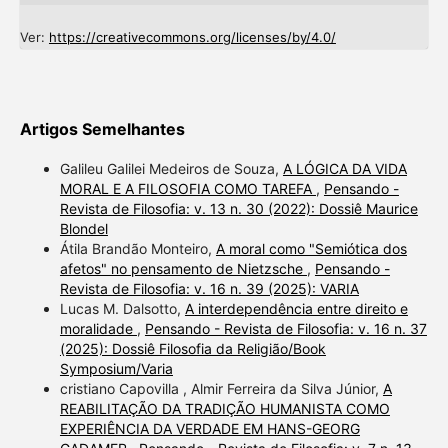
Ver:
https://creativecommons.org/licenses/by/4.0/
Artigos Semelhantes
Galileu Galilei Medeiros de Souza,
A LÓGICA DA VIDA
MORAL E A FILOSOFIA COMO TAREFA
,
Pensando -
Revista de Filosofia: v. 13 n. 30 (2022): Dossiê Maurice
Blondel
Átila Brandão Monteiro,
A moral como "Semiótica dos
afetos" no pensamento de Nietzsche
,
Pensando -
Revista de Filosofia: v. 16 n. 39 (2025): VARIA
Lucas M. Dalsotto,
A interdependência entre direito e
moralidade
,
Pensando - Revista de Filosofia: v. 16 n. 37
(2025): Dossiê Filosofia da Religião/Book
Symposium/Varia
cristiano Capovilla , Almir Ferreira da Silva Júnior,
A
REABILITAÇÃO DA TRADIÇÃO HUMANISTA COMO
EXPERIÊNCIA DA VERDADE EM HANS-GEORG