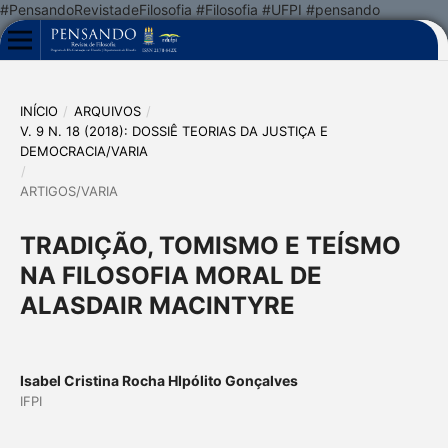
#PensandoRevistadeFilosofia #Filosofia #UFPI #pensando
INÍCIO
/
ARQUIVOS
/
V. 9 N. 18 (2018): DOSSIÊ TEORIAS DA JUSTIÇA E
DEMOCRACIA/VARIA
/
ARTIGOS/VARIA
TRADIÇÃO, TOMISMO E TEÍSMO
NA FILOSOFIA MORAL DE
ALASDAIR MACINTYRE
Isabel Cristina Rocha HIpólito Gonçalves
IFPI