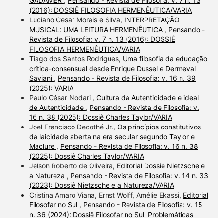
GADAMER
,
Pensando - Revista de Filosofia: v. 7 n. 13
(2016): DOSSIÊ FILOSOFIA HERMENÊUTICA/VARIA
Luciano Cesar Morais e Silva,
INTERPRETAÇÃO
MUSICAL: UMA LEITURA HERMENÊUTICA
,
Pensando -
Revista de Filosofia: v. 7 n. 13 (2016): DOSSIÊ
FILOSOFIA HERMENÊUTICA/VARIA
Tiago dos Santos Rodrigues,
Uma filosofia da educação
crítica-consensual desde Enrique Dussel e Dermeval
Saviani
,
Pensando - Revista de Filosofia: v. 16 n. 39
(2025): VARIA
Paulo César Nodari ,
Cultura da Autenticidade e ideal
de Autenticidade
,
Pensando - Revista de Filosofia: v.
16 n. 38 (2025): Dossiê Charles Taylor/VARIA
Joel Francisco Decothé Jr.,
Os princípios constitutivos
da laicidade aberta na era secular segundo Taylor e
Maclure
,
Pensando - Revista de Filosofia: v. 16 n. 38
(2025): Dossiê Charles Taylor/VARIA
Jelson Roberto de Oliveira,
Editorial Dossiê Nietzsche e
a Natureza
,
Pensando - Revista de Filosofia: v. 14 n. 33
(2023): Dossiê Nietzsche e a Natureza/VARIA
Cristina Amaro Viana, Ernst Wolff, Amélie Ekassi,
Editorial
Filosofar no Sul
,
Pensando - Revista de Filosofia: v. 15
n. 36 (2024): Dossiê Filosofar no Sul: Problemáticas