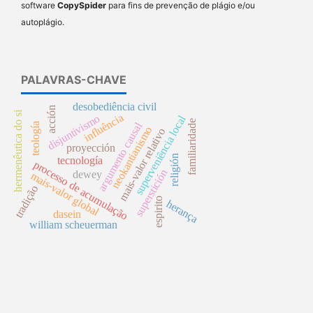
software
CopySpider
para fins de prevenção de plágio e/ou
autoplágio.
PALAVRAS-CHAVE
desobediência civil
acción
hermenêutica do si
influência
disjuntivismo
superveniência local
familiaridade
argumento causal
teología
neokantianismo
mais-valor relativo
proyección
religión
tecnología
processo de acumulação
superstición
dewey
mais-valor global
tradição
espirito
herança
dasein
william scheuerman