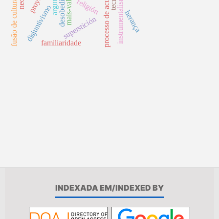
processo de acumulação
instrumentalismo
fusão de culturas
religión
disjuntivismo
herança
superstición
familiaridade
INDEXADA EM/INDEXED BY