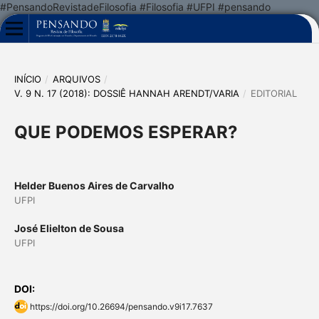
#PensandoRevistadeFilosofia #Filosofia #UFPI #pensando
INÍCIO
/
ARQUIVOS
/
V. 9 N. 17 (2018): DOSSIÊ HANNAH ARENDT/VARIA
/
EDITORIAL
QUE PODEMOS ESPERAR?
Helder Buenos Aires de Carvalho
UFPI
José Elielton de Sousa
UFPI
DOI:
https://doi.org/10.26694/pensando.v9i17.7637