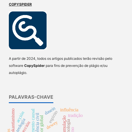
COPYSPIDER
A partir de 2024, todos os artigos publicados terão revisão pelo
software
CopySpider
para fins de prevenção de plágio e/ou
autoplágio.
PALAVRAS-CHAVE
dasein
influência
neokantianismo
argumento causal
espirito
acción
desobediência civil
tradição
mais-valor global
teología
tecnología
dewey
proyección