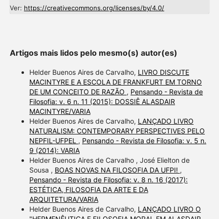
Ver:
https://creativecommons.org/licenses/by/4.0/
Artigos mais lidos pelo mesmo(s) autor(es)
Helder Buenos Aires de Carvalho,
LIVRO DISCUTE
MACINTYRE E A ESCOLA DE FRANKFURT EM TORNO
DE UM CONCEITO DE RAZÃO
,
Pensando - Revista de
Filosofia: v. 6 n. 11 (2015): DOSSIÊ ALASDAIR
MACINTYRE/VARIA
Helder Buenos Aires de Carvalho,
LANÇADO LIVRO
NATURALISM: CONTEMPORARY PERSPECTIVES PELO
NEPFIL-UFPEL
,
Pensando - Revista de Filosofia: v. 5 n.
9 (2014): VARIA
Helder Buenos Aires de Carvalho , José Elielton de
Sousa ,
BOAS NOVAS NA FILOSOFIA DA UFPI!
,
Pensando - Revista de Filosofia: v. 8 n. 16 (2017):
ESTÉTICA, FILOSOFIA DA ARTE E DA
ARQUITETURA/VARIA
Helder Buenos Aires de Carvalho,
LANÇADO LIVRO O
"HERMENÊUTICA E FILOSOFIA MORAL EM ALASDAIR