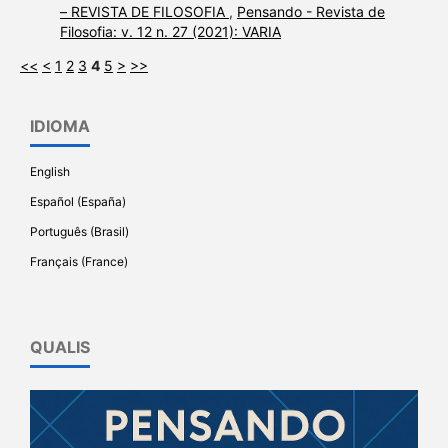
– REVISTA DE FILOSOFIA
,
Pensando - Revista de
Filosofia: v. 12 n. 27 (2021): VARIA
<<
<
1
2
3
4
5
>
>>
IDIOMA
English
Español (España)
Português (Brasil)
Français (France)
QUALIS