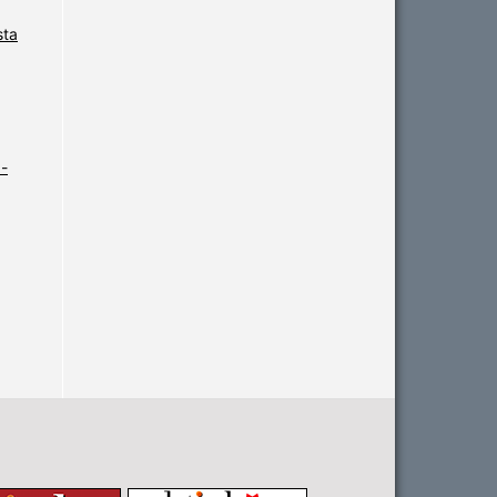
sta
-