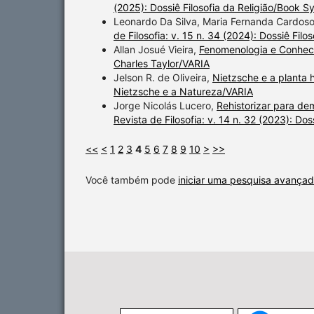
(2025): Dossiê Filosofia da Religião/Book 
Leonardo Da Silva, Maria Fernanda Cardos
de Filosofia: v. 15 n. 34 (2024): Dossiê Filo
Allan Josué Vieira,
Fenomenologia e Conhe
Charles Taylor/VARIA
Jelson R. de Oliveira,
Nietzsche e a plant
Nietzsche e a Natureza/VARIA
Jorge Nicolás Lucero,
Rehistorizar para dem
Revista de Filosofia: v. 14 n. 32 (2023): Do
<<
<
1
2
3
4
5
6
7
8
9
10
>
>>
Você também pode
iniciar uma pesquisa avançad