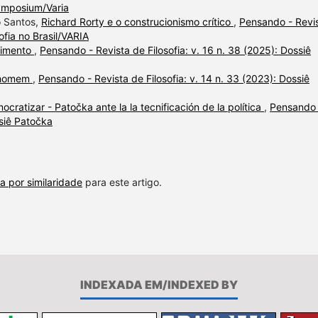
Symposium/Varia
o Santos,
Richard Rorty e o construcionismo crítico
,
Pensando - Revi
sofia no Brasil/VARIA
cimento
,
Pensando - Revista de Filosofia: v. 16 n. 38 (2025): Dossiê
a homem
,
Pensando - Revista de Filosofia: v. 14 n. 33 (2023): Dossiê
ocratizar - Patočka ante la la tecnificación de la política
,
Pensando 
ssiê Patočka
a por similaridade
para este artigo.
INDEXADA EM/INDEXED BY