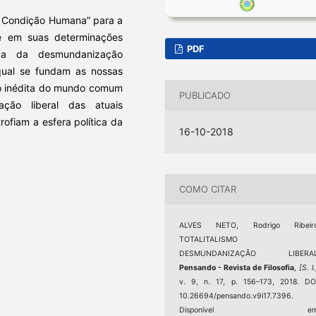
 “A Condição Humana” para a
ade em suas determinações
PDF
ica da desmundanização
ual se fundam as nossas
ção inédita do mundo comum
PUBLICADO
ação liberal das atuais
ofiam a esfera política da
16-10-2018
COMO CITAR
ALVES NETO, Rodrigo Ribeiro
TOTALITALISMO 
DESMUNDANIZAÇÃO LIBERAL
Pensando - Revista de Filosofia
,
[S. l.
v. 9, n. 17, p. 156–173, 2018. DO
10.26694/pensando.v9i17.7396.
Disponível em