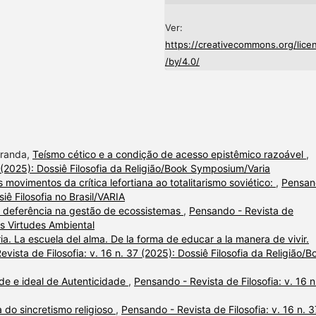
Ver:
https://creativecommons.org/lice
/by/4.0/
iranda,
Teísmo cético e a condição de acesso epistêmico razoável
,
7 (2025): Dossiê Filosofia da Religião/Book Symposium/Varia
 movimentos da crítica lefortiana ao totalitarismo soviético:
,
Pensan
siê Filosofia no Brasil/VARIA
 deferência na gestão de ecossistemas
,
Pensando - Revista de
das Virtudes Ambiental
ia. La escuela del alma. De la forma de educar a la manera de vivir.
vista de Filosofia: v. 16 n. 37 (2025): Dossiê Filosofia da Religião/B
ade e ideal de Autenticidade
,
Pensando - Revista de Filosofia: v. 16 n
 do sincretismo religioso
,
Pensando - Revista de Filosofia: v. 16 n. 3