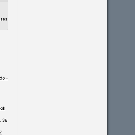
nses
do -
ook
. 38
7