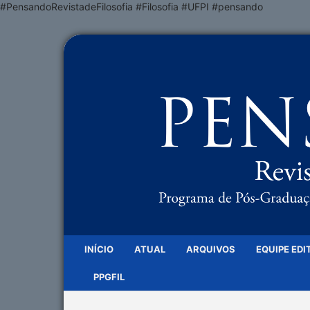
#PensandoRevistadeFilosofia #Filosofia #UFPI #pensando
INÍCIO
ATUAL
ARQUIVOS
EQUIPE EDI
PPGFIL