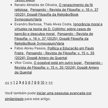
Renato Almeida de Oliveira,
O renascimento da fé
religiosa
,
Pensando - Revista de Filosofia: v. 16 n. 37
(2025): Dossiê Filosofia da Religião/Book
Symposium/Varia
Evandro Barbosa, Thais Alves Costa,
Ignorância moral e
virtudes na teoria de D. Coitinho: sobre casos de
isenção e desculpa moral
,
Pensando - Revista de
Filosofia: v. 16 n. 37 (2025): Dossiê Filosofia da
Religião/Book Symposium/Varia
Fábio Abreu Passos,
Política e Educação em Paulo
Freire
,
Pensando - Revista de Filosofia: v. 15 n. 35
(2024): Dossiê Antero de Quental
Vítor Costa,
O possível está em outro lugar
,
Pensando -
Revista de Filosofia: v. 15 n. 35 (2024): Dossiê Antero
de Quental
<<
<
1
2
3
4
5
6
7
8
9
10
>
>>
Você também pode
iniciar uma pesquisa avançada por
similaridade
para este artigo.