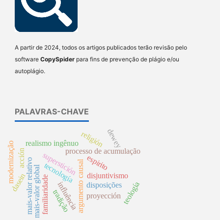
A partir de 2024, todos os artigos publicados terão revisão pelo
software
CopySpider
para fins de prevenção de plágio e/ou
autoplágio.
PALAVRAS-CHAVE
dewey
religión
realismo ingênuo
modernização
processo de acumulação
acción
superstición
espirito
mais-valor relativo
argumento causal
tecnología
mais-valor global
disjuntivismo
dasein
familiaridade
teología
influência
disposições
tradição
proyección