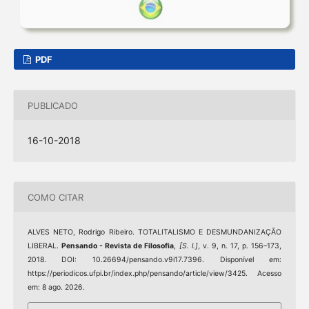
PDF
PUBLICADO
16-10-2018
COMO CITAR
ALVES NETO, Rodrigo Ribeiro. TOTALITALISMO E DESMUNDANIZAÇÃO
LIBERAL.
Pensando - Revista de Filosofia
,
[S. l.]
, v. 9, n. 17, p. 156–173,
2018. DOI: 10.26694/pensando.v9i17.7396. Disponível em:
https://periodicos.ufpi.br/index.php/pensando/article/view/3425. Acesso
em: 8 ago. 2026.