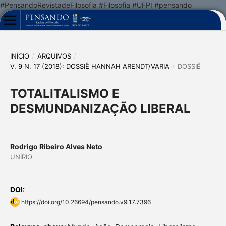
#PensandoRevistadeFilosofia #Filosofia #UFPI #pensando
INÍCIO
/
ARQUIVOS
/
V. 9 N. 17 (2018): DOSSIÊ HANNAH ARENDT/VARIA
/
DOSSIÊ
TOTALITALISMO E
DESMUNDANIZAÇÃO LIBERAL
Rodrigo Ribeiro Alves Neto
UNIRIO
DOI:
https://doi.org/10.26694/pensando.v9i17.7396