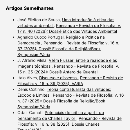
Artigos Semelhantes
José Elielton de Sousa,
Uma introdução à etica das
virtudes ambiental
,
Pensando - Revista de Filosofia: v.
17 n. 40 (2026): Dossiê Ética das Virtudes Ambiental
Agnaldo Cuoco Portugal,
Religião e Política na
Democracia
,
Pensando - Revista de Filosofia: v. 16 n.
37 (2025): Dossiê Filosofia da Religião/Book
Symposium/Varia
J. Afrânio Vilela,
Vilém Flusser: Entre a realidade e as
imagens técnicas
,
Pensando - Revista de Filosofia: v.
15 n. 35 (2024): Dossiê Antero de Quental
Italo Alves,
Discurso e dissenso
,
Pensando - Revista de
Filosofia: v. 16 n. 39 (2025): VARIA
Denis Coitinho,
Teoria contratualista das virtudes:
Escopo e Limites
,
Pensando - Revista de Filosofia: v. 16
n. 37 (2025): Dossiê Filosofia da Religião/Book
Symposium/Varia
Odair Camati,
Potenciais de crítica a partir do
pensamento de Charles Taylor
,
Pensando - Revista de
Filosofia: v. 16 n. 38 (2025): Dossiê Charles
Taylor/VARIA