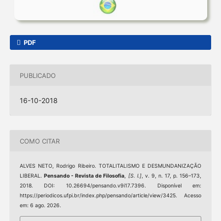
PDF
PUBLICADO
16-10-2018
COMO CITAR
ALVES NETO, Rodrigo Ribeiro. TOTALITALISMO E DESMUNDANIZAÇÃO
LIBERAL.
Pensando - Revista de Filosofia
,
[S. l.]
, v. 9, n. 17, p. 156–173,
2018. DOI: 10.26694/pensando.v9i17.7396. Disponível em:
https://periodicos.ufpi.br/index.php/pensando/article/view/3425. Acesso
em: 6 ago. 2026.