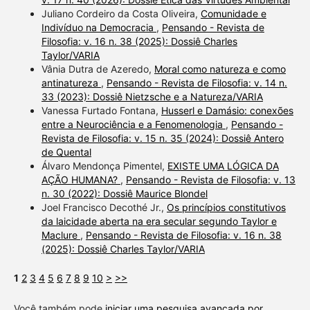
Juliano Cordeiro da Costa Oliveira,
Comunidade e
Indivíduo na Democracia
,
Pensando - Revista de
Filosofia: v. 16 n. 38 (2025): Dossiê Charles
Taylor/VARIA
Vânia Dutra de Azeredo,
Moral como natureza e como
antinatureza
,
Pensando - Revista de Filosofia: v. 14 n.
33 (2023): Dossiê Nietzsche e a Natureza/VARIA
Vanessa Furtado Fontana,
Husserl e Damásio: conexões
entre a Neurociência e a Fenomenologia
,
Pensando -
Revista de Filosofia: v. 15 n. 35 (2024): Dossiê Antero
de Quental
Álvaro Mendonça Pimentel,
EXISTE UMA LÓGICA DA
AÇÃO HUMANA?
,
Pensando - Revista de Filosofia: v. 13
n. 30 (2022): Dossiê Maurice Blondel
Joel Francisco Decothé Jr.,
Os princípios constitutivos
da laicidade aberta na era secular segundo Taylor e
Maclure
,
Pensando - Revista de Filosofia: v. 16 n. 38
(2025): Dossiê Charles Taylor/VARIA
1
2
3
4
5
6
7
8
9
10
>
>>
Você também pode
iniciar uma pesquisa avançada por