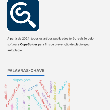
A partir de 2024, todos os artigos publicados terão revisão pelo
software
CopySpider
para fins de prevenção de plágio e/ou
autoplágio.
PALAVRAS-CHAVE
disposições
familiaridade
influência
herança
mais-valor relativo
espirito
instrumentalismo
william scheuerman
atualidade
processo de acumulação
mais-valor global
superstición
proyección
neokantianismo
argumento causal
tecnología
dewey