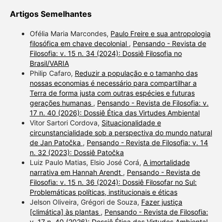
Artigos Semelhantes
Ofélia Maria Marcondes,
Paulo Freire e sua antropologia
filosófica em chave decolonial
,
Pensando - Revista de
Filosofia: v. 15 n. 34 (2024): Dossiê Filosofia no
Brasil/VARIA
Philip Cafaro,
Reduzir a população e o tamanho das
nossas economias é necessário para compartilhar a
Terra de forma justa com outras espécies e futuras
gerações humanas
,
Pensando - Revista de Filosofia: v.
17 n. 40 (2026): Dossiê Ética das Virtudes Ambiental
Vitor Sartori Cordova,
Situacionalidade e
circunstancialidade sob a perspectiva do mundo natural
de Jan Patočka
,
Pensando - Revista de Filosofia: v. 14
n. 32 (2023): Dossiê Patočka
Luiz Paulo Matias, Elsio José Corá,
A imortalidade
narrativa em Hannah Arendt
,
Pensando - Revista de
Filosofia: v. 15 n. 36 (2024): Dossiê Filosofar no Sul:
Problemáticas políticas, institucionais e éticas
Jelson Oliveira, Grégori de Souza,
Fazer justiça
[climática] às plantas
,
Pensando - Revista de Filosofia:
v. 17 n. 40 (2026): Dossiê Ética das Virtudes Ambiental