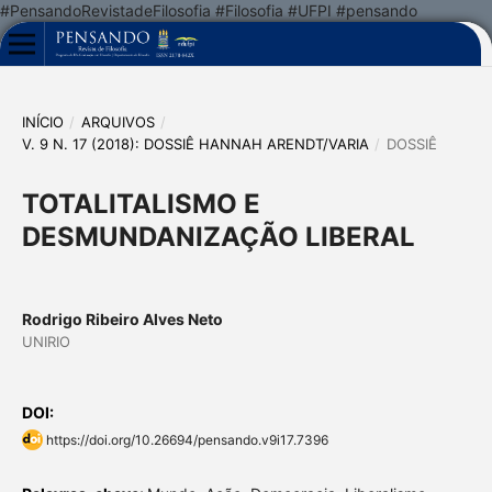
#PensandoRevistadeFilosofia #Filosofia #UFPI #pensando
INÍCIO
/
ARQUIVOS
/
V. 9 N. 17 (2018): DOSSIÊ HANNAH ARENDT/VARIA
/
DOSSIÊ
TOTALITALISMO E
DESMUNDANIZAÇÃO LIBERAL
Rodrigo Ribeiro Alves Neto
UNIRIO
DOI:
https://doi.org/10.26694/pensando.v9i17.7396