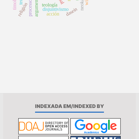
timología
religión
teología
dasein
disjuntivismo
acción
INDEXADA EM/INDEXED BY