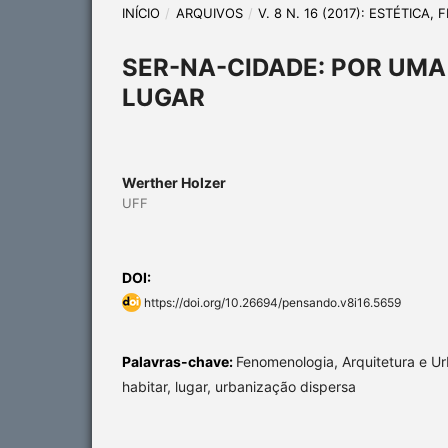
INÍCIO
/
ARQUIVOS
/
V. 8 N. 16 (2017): ESTÉTICA
SER-NA-CIDADE: POR UM
LUGAR
Werther Holzer
UFF
DOI:
https://doi.org/10.26694/pensando.v8i16.5659
Palavras-chave:
Fenomenologia, Arquitetura e U
habitar, lugar, urbanização dispersa