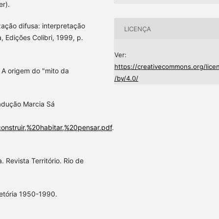
er).
ação difusa: interpretação
LICENÇA
, Edições Colibri, 1999, p.
Ver:
https://creativecommons.org/lice
 A origem do "mito da
/by/4.0/
radução Marcia Sá
construir,%20habitar,%20pensar.pdf
.
Revista Território. Rio de
jetória 1950-1990.