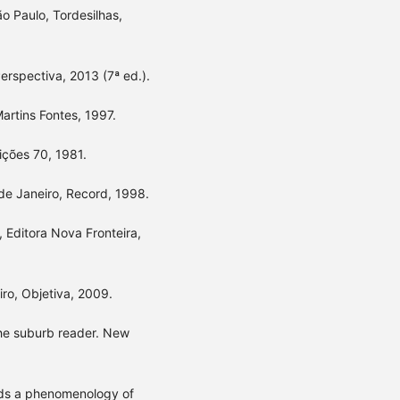
o Paulo, Tordesilhas,
rspectiva, 2013 (7ª ed.).
rtins Fontes, 1997.
ições 70, 1981.
de Janeiro, Record, 1998.
, Editora Nova Fronteira,
ro, Objetiva, 2009.
he suburb reader. New
ds a phenomenology of