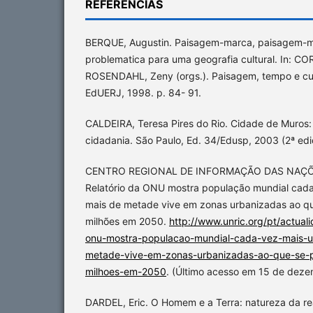
REFERÊNCIAS
BERQUE, Augustin. Paisagem-marca, paisagem-ma
problematica para uma geografia cultural. In: C
ROSENDAHL, Zeny (orgs.). Paisagem, tempo e cult
EdUERJ, 1998. p. 84- 91.
CALDEIRA, Teresa Pires do Rio. Cidade de Muros:
cidadania. São Paulo, Ed. 34/Edusp, 2003 (2ª edi
CENTRO REGIONAL DE INFORMAÇÃO DAS NAÇÕE
Relatório da ONU mostra população mundial cada
mais de metade vive em zonas urbanizadas ao qu
milhões em 2050.
http://www.unric.org/pt/actual
onu-mostra-populacao-mundial-cada-vez-mais-u
metade-vive-em-zonas-urbanizadas-ao-que-se-p
milhoes-em-2050
. (Último acesso em 15 de dez
DARDEL, Eric. O Homem e a Terra: natureza da re