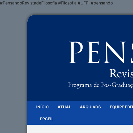
#PensandoRevistadeFilosofia #Filosofia #UFPI #pensando
INÍCIO
ATUAL
ARQUIVOS
EQUIPE EDI
PPGFIL