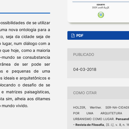
ssibilidades de se utilizar
 uma nova ontologia para a
PDF
to, seja da cidade seja de
o lugar, num diálogo com a
de que hoje, como a maioria
PUBLICADO
no-mundo se consubstancia
orânea de ser pode ser
04-03-2018
ias e pequenas de uma
s ideais e arquitetônicos e
olocando o desafio de se
e matrizes paisagísticas,
COMO CITAR
ta sim, alheia aos ditames
o mundo vivido.
HOLZER, Werther. SER-NA-CIDADE
POR UMA ARQUITETURA 
URBANISMO COMO LUGAR.
Pensand
- Revista de Filosofia
,
[S. l.]
, v. 8, n. 1