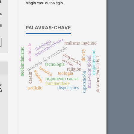
:
plágio e/ou autoplágio.
:
n
 8
PALAVRAS-CHAVE
instrumentalismo
timología
realismo ingênuo
atualidade
processo de acumulação
neokantianismo
dewey
disjuntivismo
proyección
mais-valor global
desobediência civil
acción
tecnología
herança
religión
espirito
teología
superstición
dasein
argumento causal
familiaridade
,
disposições
tradição
A