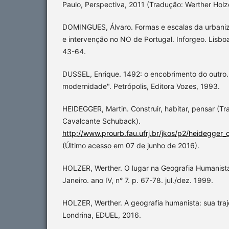
Paulo, Perspectiva, 2011 (Tradução: Werther Holz
DOMINGUES, Álvaro. Formas e escalas da urbaniz
e intervenção no NO de Portugal. Inforgeo. Lisboa
43-64.
DUSSEL, Enrique. 1492: o encobrimento do outro.
modernidade". Petrópolis, Editora Vozes, 1993.
HEIDEGGER, Martin. Construir, habitar, pensar (T
Cavalcante Schuback).
http://www.prourb.fau.ufrj.br/jkos/p2/heidegger_
(Último acesso em 07 de junho de 2016).
HOLZER, Werther. O lugar na Geografia Humanista. 
Janeiro. ano IV, n° 7. p. 67-78. jul./dez. 1999.
HOLZER, Werther. A geografia humanista: sua tra
Londrina, EDUEL, 2016.