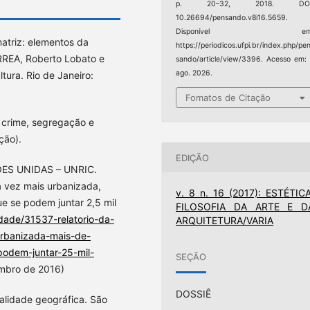
p. 20–32, 2018. DOI
10.26694/pensando.v8i16.5659.
Disponível em
triz: elementos da
https://periodicos.ufpi.br/index.php/pe
ORREA, Roberto Lobato e
sando/article/view/3396. Acesso em:
ago. 2026.
ura. Rio de Janeiro:
Fomatos de Citação
 crime, segregação e
ção).
EDIÇÃO
S UNIDAS – UNRIC.
 vez mais urbanizada,
v. 8 n. 16 (2017): ESTÉTICA
e se podem juntar 2,5 mil
FILOSOFIA DA ARTE E D
idade/31537-relatorio-da-
ARQUITETURA/VARIA
rbanizada-mais-de-
odem-juntar-25-mil-
SEÇÃO
embro de 2016)
DOSSIÊ
alidade geográfica. São