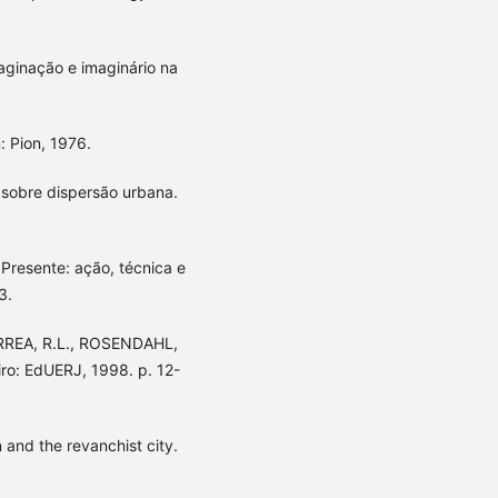
ginação e imaginário na
 Pion, 1976.
s sobre dispersão urbana.
 Presente: ação, técnica e
3.
ORREA, R.L., ROSENDAHL,
iro: EdUERJ, 1998. p. 12-
n and the revanchist city.