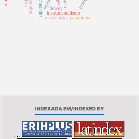
tradição
superstición
espirito
dewey
instrumentalismo
reavaliação
paradigma
INDEXADA EM/INDEXED BY