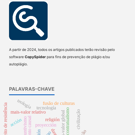
A partir de 2024, todos os artigos publicados terão revisão pelo
software
CopySpider
para fins de prevenção de plágio e/ou
autoplágio.
PALAVRAS-CHAVE
teología
fusão de culturas
direito de resistência
tecnología
contratualismo
civilização
mais-valor relativo
mais-valor global
argumento causal
disjuntivismo
acción
religión
proyección
dasein