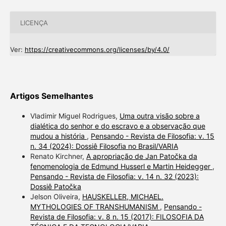
LICENÇA
Ver:
https://creativecommons.org/licenses/by/4.0/
Artigos Semelhantes
Vladimir Miguel Rodrigues,
Uma outra visão sobre a
dialética do senhor e do escravo e a observação que
mudou a história
,
Pensando - Revista de Filosofia: v. 15
n. 34 (2024): Dossiê Filosofia no Brasil/VARIA
Renato Kirchner,
A apropriação de Jan Patočka da
fenomenologia de Edmund Husserl e Martin Heidegger
,
Pensando - Revista de Filosofia: v. 14 n. 32 (2023):
Dossiê Patočka
Jelson Oliveira,
HAUSKELLER, MICHAEL.
MYTHOLOGIES OF TRANSHUMANISM
,
Pensando -
Revista de Filosofia: v. 8 n. 15 (2017): FILOSOFIA DA