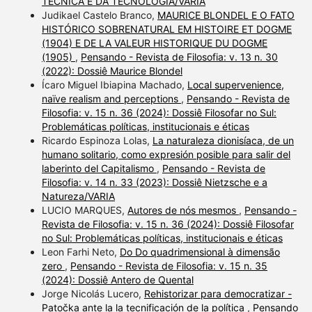
TÉCNICA E DA TECNOLOGIA/VARIA
Judikael Castelo Branco,
MAURICE BLONDEL E O FATO
HISTÓRICO SOBRENATURAL EM HISTOIRE ET DOGME
(1904) E DE LA VALEUR HISTORIQUE DU DOGME
(1905)
,
Pensando - Revista de Filosofia: v. 13 n. 30
(2022): Dossiê Maurice Blondel
Ícaro Miguel Ibiapina Machado,
Local supervenience,
naïve realism and perceptions
,
Pensando - Revista de
Filosofia: v. 15 n. 36 (2024): Dossiê Filosofar no Sul:
Problemáticas políticas, institucionais e éticas
Ricardo Espinoza Lolas,
La naturaleza dionisíaca, de un
humano solitario, como expresión posible para salir del
laberinto del Capitalismo
,
Pensando - Revista de
Filosofia: v. 14 n. 33 (2023): Dossiê Nietzsche e a
Natureza/VARIA
LUCIO MARQUES,
Autores de nós mesmos
,
Pensando -
Revista de Filosofia: v. 15 n. 36 (2024): Dossiê Filosofar
no Sul: Problemáticas políticas, institucionais e éticas
Leon Farhi Neto,
Do Do quadrimensional à dimensão
zero
,
Pensando - Revista de Filosofia: v. 15 n. 35
(2024): Dossiê Antero de Quental
Jorge Nicolás Lucero,
Rehistorizar para democratizar -
Patočka ante la la tecnificación de la política
,
Pensando