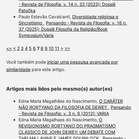
- Revista de Filosofia: v. 14 n. 32 (2023): Dossiê
Patočka
Paulo Estevão Cavalcanti,
Diversidade religiosa e
Sincretismo
,
Pensando - Revista de Filosofia: v. 16 n.
37 (2025): Dossiê Filosofia da Religião/Book
Symposium/Varia
<<
<
2
3
4
5
6
7
8
9
10
11
>
>>
Você também pode
iniciar uma pesquisa avançada por
similaridade
para este artigo.
Artigos mais lidos pelo mesmo(s) autor(es)
Edna Maria Magalhães do Nascimento,
O CARÁTER
NÃO RORTYANO DA FILOSOFIA DE DEWEY
,
Pensando
- Revista de Filosofia: v. 3 n. 6 (2012): VARIA
Edna Maria Magalhaes do Nascimento,
O
REVISIONISMO RORTYANO DO PRAGMATISMO
CLÁSSICO DE JOHN DEWEY: UM DEBATE COM
THELMA LAVINE E JAMES GOUINLOCK
,
Pensando -