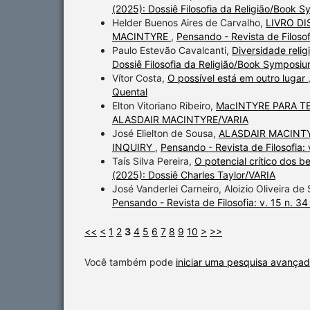
(2025): Dossiê Filosofia da Religião/Book 
Helder Buenos Aires de Carvalho,
LIVRO DI
MACINTYRE
,
Pensando - Revista de Filos
Paulo Estevão Cavalcanti,
Diversidade relig
Dossiê Filosofia da Religião/Book Symposiu
Vítor Costa,
O possível está em outro lugar
Quental
Elton Vitoriano Ribeiro,
MacINTYRE PARA 
ALASDAIR MACINTYRE/VARIA
José Elielton de Sousa,
ALASDAIR MACINTY
INQUIRY
,
Pensando - Revista de Filosofi
Taís Silva Pereira,
O potencial crítico dos b
(2025): Dossiê Charles Taylor/VARIA
José Vanderlei Carneiro, Aloizio Oliveira de
Pensando - Revista de Filosofia: v. 15 n. 34
<<
<
1
2
3
4
5
6
7
8
9
10
>
>>
Você também pode
iniciar uma pesquisa avançad