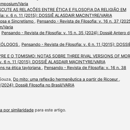
Symposium/Varia
SCUTE AS RELAÇÕES ENTRE ÉTICA E FILOSOFIA DA RELIGIÃO EM
ofia: v. 6 n. 11 (2015): DOSSIÊ ALASDAIR MACINTYRE/VARIA
iosa e Sincretismo
,
Pensando - Revista de Filosofia: v. 16 n. 37 (202
m/Varia
,
Pensando - Revista de Filosofia: v. 15 n. 35 (2024): Dossiê Antero 
TEÓLOGOS
,
Pensando - Revista de Filosofia: v. 6 n. 11 (2015): DOSSI
RE E O TOMISMO: NOTAS SOBRE THREE RIVAL VERSIONS OF MO
a: v. 6 n. 11 (2015): DOSSIÊ ALASDAIR MACINTYRE/VARIA
ens na ética tayloriana
,
Pensando - Revista de Filosofia: v. 16 n. 38
 Souza,
Do mito: uma reflexão hermenêutica a partir de Ricoeur
,
 (2024): Dossiê Filosofia no Brasil/VARIA
a por similaridade
para este artigo.