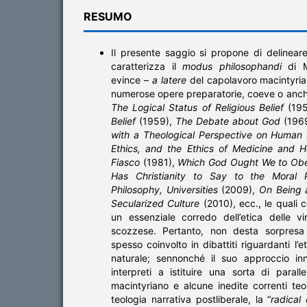
RESUMO
Il presente saggio si propone di delineare 
caratterizza il
modus philosophandi
di M
evince –
a latere
del capolavoro macintyri
numerose opere preparatorie, coeve o anch
The Logical Status of Religious Belief
(19
Belief
(1959),
The Debate about God
(196
with a Theological Perspective on Human
Ethics, and the Ethics of Medicine and H
Fiasco
(1981),
Which God Ought We to Ob
Has Christianity to Say to the Moral P
Philosophy, Universities
(2009),
On Being a
Secularized Culture
(2010), ecc., le quali c
un essenziale corredo dell’etica delle vi
scozzese. Pertanto, non desta sorpresa
spesso coinvolto in dibattiti riguardanti l’e
naturale; sennonché il suo approccio inn
interpreti a istituire una sorta di paralle
macintyriano e alcune inedite correnti te
teologia narrativa postliberale, la “
radical