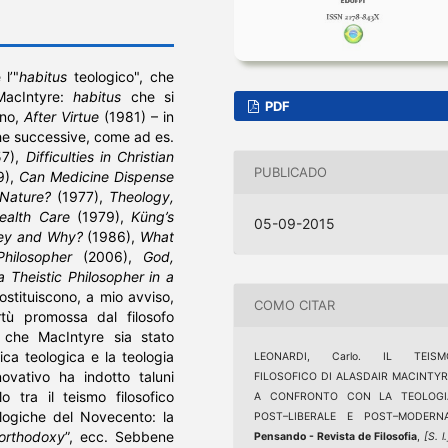
l’"
habitus
teologico", che
acIntyre:
habitus
che si
PDF
ano,
After Virtue
(1981) – in
e successive, come ad es.
57),
Difficulties in Christian
PUBLICADO
9),
Can Medicine Dispense
 Nature?
(1977),
Theology,
ealth Care
(1979),
Küng’s
05-09-2015
ey and Why?
(1986),
What
hilosopher
(2006),
God,
 Theistic Philosopher in a
ostituiscono, a mio avviso,
COMO CITAR
rtù promossa dal filosofo
 che MacIntyre sia stato
tica teologica e la teologia
LEONARDI, Carlo. IL TEISM
ovativo ha indotto taluni
FILOSOFICO DI ALASDAIR MACINTYR
lo tra il teismo filosofico
A CONFRONTO CON LA TEOLOGI
ologiche del Novecento: la
POST–LIBERALE E POST–MODERNA
 orthodoxy
”, ecc. Sebbene
Pensando - Revista de Filosofia
,
[S. l.