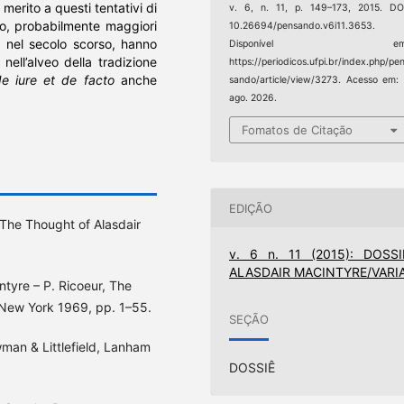
merito a questi tentativi di
v. 6, n. 11, p. 149–173, 2015. DO
ro, probabilmente maggiori
10.26694/pensando.v6i11.3653.
 nel secolo scorso, hanno
Disponível em
 nell’alveo della tradizione
https://periodicos.ufpi.br/index.php/pe
e iure et de facto
anche
sando/article/view/3273. Acesso em:
ago. 2026.
Fomatos de Citação
EDIÇÃO
: The Thought of Alasdair
v. 6 n. 11 (2015): DOSSI
ALASDAIR MACINTYRE/VARI
tyre – P. Ricoeur, The
, New York 1969, pp. 1–55.
SEÇÃO
man & Littlefield, Lanham
DOSSIÊ