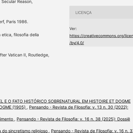
 Secular Reason,
LICENÇA
rf, Paris 1986.
Ver:
tica, filosofia della
https://creativecommons.org/lice
/by/4.0/
er Vatican II, Routledge,
L E O FATO HISTÓRICO SOBRENATURAL EM HISTOIRE ET DOGME
DOGME (1905)
,
Pensando - Revista de Filosofia: v. 13 n. 30 (2022):
cimento
,
Pensando - Revista de Filosofia: v. 16 n. 38 (2025): Dossiê
 do sincretismo religioso
,
Pensando - Revista de Filosofia: v. 16 n. 3