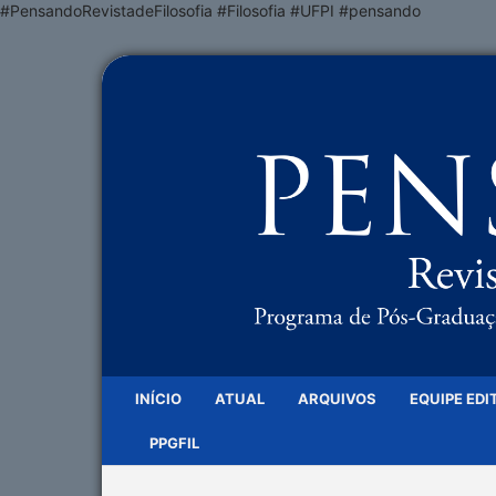
#PensandoRevistadeFilosofia #Filosofia #UFPI #pensando
INÍCIO
ATUAL
ARQUIVOS
EQUIPE EDI
PPGFIL