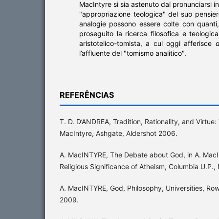
MacIntyre si sia astenuto dal pronunciarsi in 
"appropriazione teologica" del suo pensie
analogie possono essere colte con quanti,
proseguito la ricerca filosofica e teologica
aristotelico-tomista, a cui oggi afferisce
d
l’affluente del "tomismo analitico".
REFERÊNCIAS
T. D. D’ANDREA, Tradition, Rationality, and Virtue
MacIntyre, Ashgate, Aldershot 2006.
A. MacINTYRE, The Debate about God, in A. MacIn
Religious Significance of Atheism, Columbia U.P.
A. MacINTYRE, God, Philosophy, Universities, Row
2009.