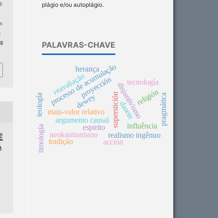
plágio e/ou autoplágio.
I:
:
n
PALAVRAS-CHAVE
 8
processo de acumulação
herança
reavaliação
proyección
tecnología
disjuntivismo
religión
superstición
dewey
pragmática
teología
dasein
mais-valor relativo
argumento causal
influência
espirito
timología
neokantianismo
realismo ingênuo
Ê
tradição
acción
A