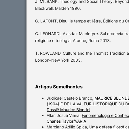
J. MILBANK, Theology and Social Theory: Beyond
Blackwell, Malden 1990.
G. LAFONT, Dieu, le temps et l’être, Éditions du Ce
C. LEONARDI, Alasdair MacIntyre. Sul crocevia tra e
religione e teologia, Aracne, Roma 2013.
T. ROWLAND, Culture and the Thomist Tradition aft
London–New York 2003.
Artigos Semelhantes
Judikael Castelo Branco,
MAURICE BLONDE
(1904) E DE LA VALEUR HISTORIQUE DU 
Dossiê Maurice Blondel
Allan Josué Vieira,
Fenomenologia e Conhe
Charles Taylor/VARIA
Marciano Adilio Spica,
Uma defesa filosófica