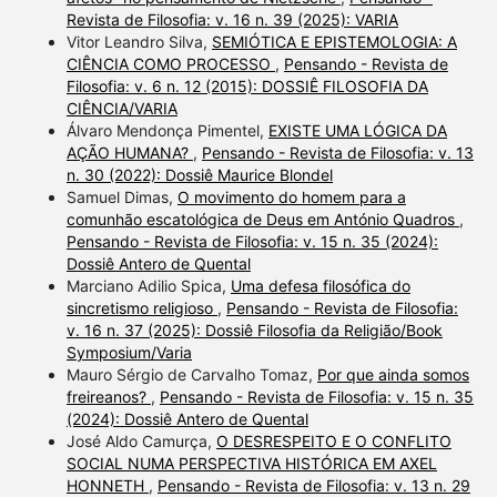
Revista de Filosofia: v. 16 n. 39 (2025): VARIA
Vitor Leandro Silva,
SEMIÓTICA E EPISTEMOLOGIA: A
CIÊNCIA COMO PROCESSO
,
Pensando - Revista de
Filosofia: v. 6 n. 12 (2015): DOSSIÊ FILOSOFIA DA
CIÊNCIA/VARIA
Álvaro Mendonça Pimentel,
EXISTE UMA LÓGICA DA
AÇÃO HUMANA?
,
Pensando - Revista de Filosofia: v. 13
n. 30 (2022): Dossiê Maurice Blondel
Samuel Dimas,
O movimento do homem para a
comunhão escatológica de Deus em António Quadros
,
Pensando - Revista de Filosofia: v. 15 n. 35 (2024):
Dossiê Antero de Quental
Marciano Adilio Spica,
Uma defesa filosófica do
sincretismo religioso
,
Pensando - Revista de Filosofia:
v. 16 n. 37 (2025): Dossiê Filosofia da Religião/Book
Symposium/Varia
Mauro Sérgio de Carvalho Tomaz,
Por que ainda somos
freireanos?
,
Pensando - Revista de Filosofia: v. 15 n. 35
(2024): Dossiê Antero de Quental
José Aldo Camurça,
O DESRESPEITO E O CONFLITO
SOCIAL NUMA PERSPECTIVA HISTÓRICA EM AXEL
HONNETH
,
Pensando - Revista de Filosofia: v. 13 n. 29