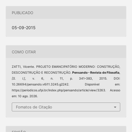
PUBLICADO
05-09-2015
COMO CITAR
ZATTI, Vicente. PROJETO EMANCIPATÓRIO MODERNO: CONSTRUÇÃO,
DESCONSTRUÇÃO E RECONSTRUÇÃO.
Pensando - Revista de Filosofia
,
[S. l.]
, v. 6, n. 11, p. 341–383, 2015. DOI:
10.26694/pensando.v6i11.3245.g2242. Disponível em:
https://periodicos.ufpi.br/index.php/pensando/article/view/3263. Acesso
em: 10 ago. 2026.
Fomatos de Citação