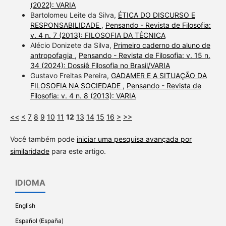
(2022): VARIA
Bartolomeu Leite da Silva,
ÉTICA DO DISCURSO E
RESPONSABILIDADE
,
Pensando - Revista de Filosofia:
v. 4 n. 7 (2013): FILOSOFIA DA TÉCNICA
Alécio Donizete da Silva,
Primeiro caderno do aluno de
antropofagia
,
Pensando - Revista de Filosofia: v. 15 n.
34 (2024): Dossiê Filosofia no Brasil/VARIA
Gustavo Freitas Pereira,
GADAMER E A SITUAÇÃO DA
FILOSOFIA NA SOCIEDADE
,
Pensando - Revista de
Filosofia: v. 4 n. 8 (2013): VARIA
<<
<
7
8
9
10
11
12
13
14
15
16
>
>>
Você também pode
iniciar uma pesquisa avançada por
similaridade
para este artigo.
IDIOMA
English
Español (España)