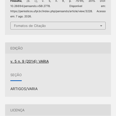
Filosofia
,
[S. l.]
, v. 5, n. 9, p. 75–95, 2015. DOI:
10.26694/pensando.v5i9.2778. Disponível em:
https://periodicos.ufpi.br/index.php/pensando/article/view/3228. Acesso
em: 7 ago. 2026.
Fomatos de Citação
EDIÇÃO
v. 5 n. 9 (2014): VARIA
SEÇÃO
ARTIGOS/VARIA
LICENÇA