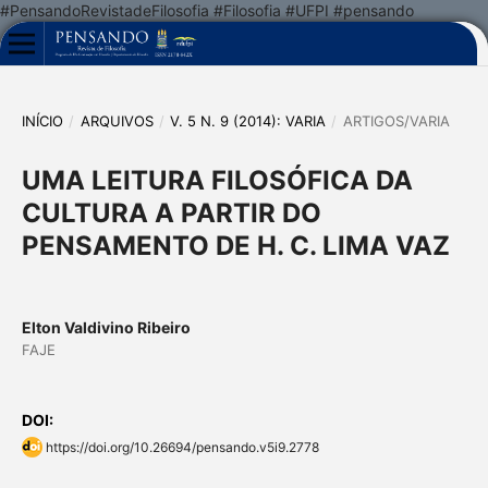
#PensandoRevistadeFilosofia #Filosofia #UFPI #pensando
INÍCIO
/
ARQUIVOS
/
V. 5 N. 9 (2014): VARIA
/
ARTIGOS/VARIA
UMA LEITURA FILOSÓFICA DA
CULTURA A PARTIR DO
PENSAMENTO DE H. C. LIMA VAZ
Elton Valdivino Ribeiro
FAJE
DOI:
https://doi.org/10.26694/pensando.v5i9.2778