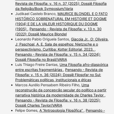
Revista de Filosofia: v. 16 n. 37 (2025): Dossiê Filosofia
da Religião/Book Symposium/Varia
Judikael Castelo Branco,
MAURICE BLONDEL E O FATO
HISTÓRICO SOBRENATURAL EM HISTOIRE ET DOGME
(1904) E DE LA VALEUR HISTORIQUE DU DOGME
(1905)
,
Pensando - Revista de Filosofia: v. 13 n. 30
(2022): Dossiê Maurice Blondel
Leonardo Pablo Origuela Santos,
Giacoia Jr., O; Oliveira,
J; Paschoal, A. E. Sala de espelhos: Nietzsche e o
perspectivismo. Curitiba: Kotter Editorial, 2023.
,
Pensando - Revista de Filosofia: v. 15 n. 34 (2024):
Dossiê Filosofia no Brasil/VARIA
Luis Thiago Freire Dantas,
Uma Filosofia afro-diaspórica
entre escritas fragmentárias
,
Pensando - Revista de
Filosofia: v. 15 n. 36 (2024): Dossiê Filosofar no Sul:
Problemáticas políticas, institucionais e éticas
Marcos Aurélio Pensabem Ribeiro Filho,
Uma
reconstrução da concepção secular do político a partir
narrativa histórica da modernidade de Charles Taylor
,
Pensando - Revista de Filosofia: v. 16 n. 38 (2025):
Dossiê Charles Taylor/VARIA
Felipe Gomes,
A “Antropologia Filosófica”
,
Pensando -