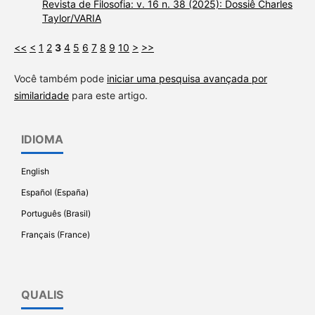
Revista de Filosofia: v. 16 n. 38 (2025): Dossiê Charles
Taylor/VARIA
<<
<
1
2
3
4
5
6
7
8
9
10
>
>>
Você também pode
iniciar uma pesquisa avançada por
similaridade
para este artigo.
IDIOMA
English
Español (España)
Português (Brasil)
Français (France)
QUALIS