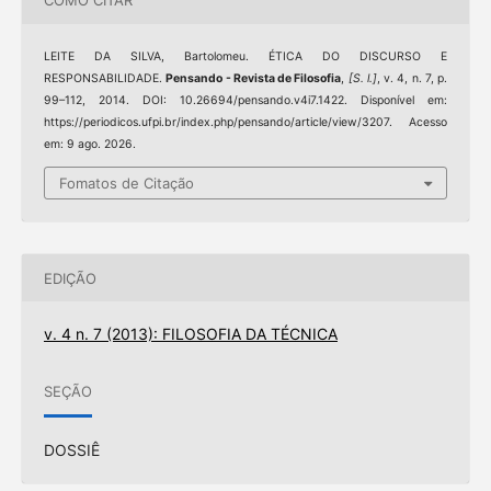
COMO CITAR
LEITE DA SILVA, Bartolomeu. ÉTICA DO DISCURSO E
RESPONSABILIDADE.
Pensando - Revista de Filosofia
,
[S. l.]
, v. 4, n. 7, p.
99–112, 2014. DOI: 10.26694/pensando.v4i7.1422. Disponível em:
https://periodicos.ufpi.br/index.php/pensando/article/view/3207. Acesso
em: 9 ago. 2026.
Fomatos de Citação
EDIÇÃO
v. 4 n. 7 (2013): FILOSOFIA DA TÉCNICA
SEÇÃO
DOSSIÊ