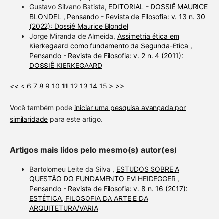
Gustavo Silvano Batista,
EDITORIAL - DOSSIÊ MAURICE
BLONDEL
,
Pensando - Revista de Filosofia: v. 13 n. 30
(2022): Dossiê Maurice Blondel
Jorge Miranda de Almeida,
Assimetria ética em
Kierkegaard como fundamento da Segunda-Ética
,
Pensando - Revista de Filosofia: v. 2 n. 4 (2011):
DOSSIÊ KIERKEGAARD
<<
<
6
7
8
9
10
11
12
13
14
15
>
>>
Você também pode
iniciar uma pesquisa avançada por
similaridade
para este artigo.
Artigos mais lidos pelo mesmo(s) autor(es)
Bartolomeu Leite da Silva ,
ESTUDOS SOBRE A
QUESTÃO DO FUNDAMENTO EM HEIDEGGER
,
Pensando - Revista de Filosofia: v. 8 n. 16 (2017):
ESTÉTICA, FILOSOFIA DA ARTE E DA
ARQUITETURA/VARIA