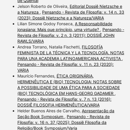
de Quental
Jelson Roberto de Oliveira,
Editorial Dossiê Nietzsche e
a Natureza
,
Pensando - Revista de Filosofia: v. 14 n. 33
(2023): Dossiê Nietzsche e a Natureza/VARIA
Lilian Simone Godoy Fonseca,
A Responsabilidade
jonasiana: Mais que princípio, uma virtude?
,
Pensando -
Revista de Filosofia: v. 2 n. 3 (2011): DOSSIÊ JOHN
RAWLS/VARIA
Andrea Torrano, Natalia Fischetti,
FILOSOFÍA
FEMINISTA DE LA TÉCNICA Y LA TECNOLOGÍA. NOTAS
PARA UNA ACADEMIA LATINOAMERICANA ACTIVISTA
,
Pensando - Revista de Filosofia: v. 11 n. 23 (2020):
VARIA
Maurício Fernandes,
ÉTICA ORIGINÁRIA,
HERMENÊUTICA E (BIO) TECNOLOGIA: NOTAS SOBRE
A POSSIBILIDADE DE UMA ÉTICA PARA A SOCIEDADE
(BIO) TECNOLÓGICA EM HANS-GEORG GADAMER
,
Pensando - Revista de Filosofia: v. 7 n. 13 (2016):
DOSSIÊ FILOSOFIA HERMENÊUTICA/VARIA
Helder Buenos Aires de Carvalho,
Apresentação da
Seção Book Symposium
,
Pensando - Revista de
Filosofia: v. 16 n. 37 (2025): Dossiê Filosofia da
Religião/Book Symposium/Varia