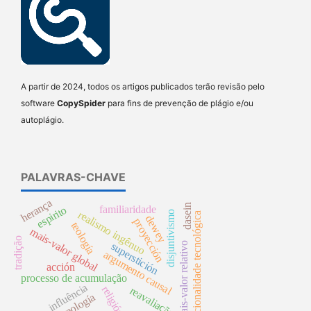
A partir de 2024, todos os artigos publicados terão revisão pelo
software
CopySpider
para fins de prevenção de plágio e/ou
autoplágio.
PALAVRAS-CHAVE
herança
dasein
familiaridade
espirito
realismo ingênuo
disjuntivismo
racionalidade tecnológica
dewey
proyección
teología
mais-valor global
tradição
mais-valor relativo
superstición
argumento causal
acción
processo de acumulação
influência
religión
reavaliação
timología