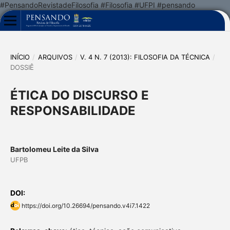
#PensandoRevistadeFilosofia #Filosofia #UFPI #pensando
INÍCIO
/
ARQUIVOS
/
V. 4 N. 7 (2013): FILOSOFIA DA TÉCNICA
/
DOSSIÊ
ÉTICA DO DISCURSO E
RESPONSABILIDADE
Bartolomeu Leite da Silva
UFPB
DOI:
https://doi.org/10.26694/pensando.v4i7.1422