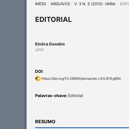
INÍCIO
/
ARQUIVOS
/
V. 3 N. 5 (2012): VARIA
/
EDIT
EDITORIAL
Elnôra Gondim
UFPI
DOI:
https://doi.org/10.26694/pensando.v3i5.819.g694
Palavras-chave:
Editorial
RESUMO