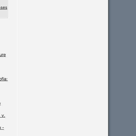
nses
ure
fia:
ê
 v.
 -