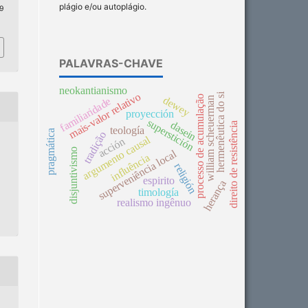
plágio e/ou autoplágio.
 9
PALAVRAS-CHAVE
neokantianismo
mais-valor relativo
hermenêutica do si
processo de acumulação
dewey
william scheuerman
familiaridade
proyección
superstición
dasein
direito de resistência
teología
pragmática
tradição
argumento causal
acción
disjuntivismo
superveniência local
influência
religión
espirito
herança
timología
realismo ingênuo