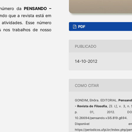
m número da
PENSANDO –
ando que a revista está em
 atividades. Esse número
PDF
 nos trabalhos de nosso
PUBLICADO
14-10-2012
COMO CITAR
GONDIM, Elnôra. EDITORIAL.
Pensand
- Revista de Filosofia
,
[S. l.]
, v. 3, n. 
p. 01, 2012. DOI
10.26694/pensando.v3i5.819.g694.
Disponível em
https://periodicos.ufpi.br/index.php/pe