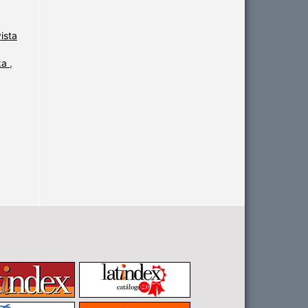
ista
čka
,