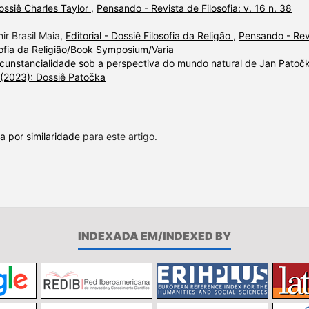
Dossiê Charles Taylor
,
Pensando - Revista de Filosofia: v. 16 n. 38
ir Brasil Maia,
Editorial - Dossiê Filosofia da Religão
,
Pensando - Rev
osofia da Religião/Book Symposium/Varia
ircunstancialidade sob a perspectiva do mundo natural de Jan Pato
2 (2023): Dossiê Patočka
a por similaridade
para este artigo.
INDEXADA EM/INDEXED BY