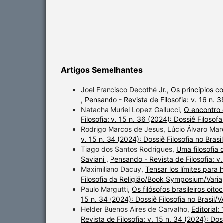
Artigos Semelhantes
Joel Francisco Decothé Jr.,
Os princípios c
,
Pensando - Revista de Filosofia: v. 16 n. 
Natacha Muriel Lopez Gallucci,
O encontro 
Filosofia: v. 15 n. 36 (2024): Dossiê Filosofa
Rodrigo Marcos de Jesus, Lúcio Álvaro Ma
v. 15 n. 34 (2024): Dossiê Filosofia no Brasi
Tiago dos Santos Rodrigues,
Uma filosofia
Saviani
,
Pensando - Revista de Filosofia: v
Maximiliano Dacuy,
Tensar los límites para 
Filosofia da Religião/Book Symposium/Varia
Paulo Margutti,
Os filósofos brasileiros oit
15 n. 34 (2024): Dossiê Filosofia no Brasil/
Helder Buenos Aires de Carvalho,
Editorial
Revista de Filosofia: v. 15 n. 34 (2024): Dos