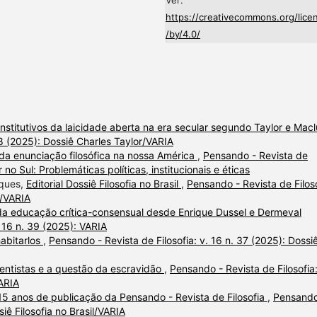
https://creativecommons.org/lice
/by/4.0/
onstitutivos da laicidade aberta na era secular segundo Taylor e Macl
38 (2025): Dossiê Charles Taylor/VARIA
da enunciação filosófica na nossa América
,
Pensando - Revista de
r no Sul: Problemáticas políticas, institucionais e éticas
rques,
Editorial Dossiê Filosofia no Brasil
,
Pensando - Revista de Filoso
l/VARIA
 da educação crítica-consensual desde Enrique Dussel e Dermeval
. 16 n. 39 (2025): VARIA
habitarlos
,
Pensando - Revista de Filosofia: v. 16 n. 37 (2025): Dossi
ocentistas e a questão da escravidão
,
Pensando - Revista de Filosofia:
VARIA
: 15 anos de publicação da Pensando - Revista de Filosofia
,
Pensando
siê Filosofia no Brasil/VARIA