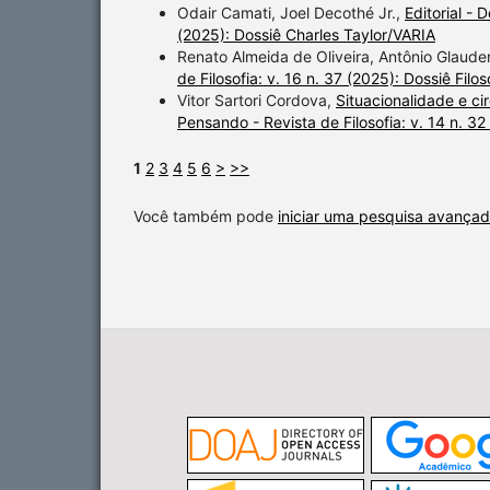
Odair Camati, Joel Decothé Jr.,
Editorial - 
(2025): Dossiê Charles Taylor/VARIA
Renato Almeida de Oliveira, Antônio Glauden
de Filosofia: v. 16 n. 37 (2025): Dossiê Fil
Vitor Sartori Cordova,
Situacionalidade e c
Pensando - Revista de Filosofia: v. 14 n. 3
1
2
3
4
5
6
>
>>
Você também pode
iniciar uma pesquisa avançad