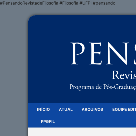
#PensandoRevistadeFilosofia #Filosofia #UFPI #pensando
INÍCIO
ATUAL
ARQUIVOS
EQUIPE EDI
PPGFIL