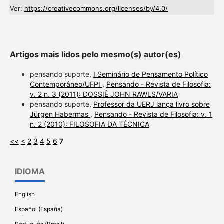
Ver:
https://creativecommons.org/licenses/by/4.0/
Artigos mais lidos pelo mesmo(s) autor(es)
pensando suporte,
I Seminário de Pensamento Político
Contemporâneo/UFPI
,
Pensando - Revista de Filosofia:
v. 2 n. 3 (2011): DOSSIÊ JOHN RAWLS/VARIA
pensando suporte,
Professor da UERJ lança livro sobre
Jürgen Habermas
,
Pensando - Revista de Filosofia: v. 1
n. 2 (2010): FILOSOFIA DA TÉCNICA
<<
<
2
3
4
5
6
7
IDIOMA
English
Español (España)