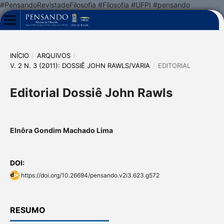
#PensandoRevistadeFilosofia #Filosofia #UFPI #pensando
INÍCIO
/
ARQUIVOS
/
V. 2 N. 3 (2011): DOSSIÊ JOHN RAWLS/VARIA
/
EDITORIAL
Editorial Dossiê John Rawls
Elnôra Gondim Machado Lima
DOI:
https://doi.org/10.26694/pensando.v2i3.623.g572
RESUMO