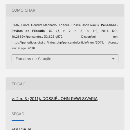
COMO CITAR
LIMA, Elnôra Gondim Machado. Editorial Dossiê John Rawls.
Pensando -
Revista de Filosofia
,
[S. l.]
, v. 2, n. 3, p. 1–2, 2011. DOI:
10.26694/pensando.v2i3.623.g572. Disponível em:
https://periodicos.ufpi.br/index.php/pensando/article/view/3071. Acesso
em: 9 ago. 2026.
Fomatos de Citação
EDIÇÃO
v. 2 n. 3 (2011): DOSSIÊ JOHN RAWLS/VARIA
SEÇÃO
EDITORIAL