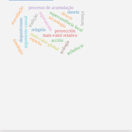
reavaliação
processo de acumulação
dasein
superveniência local
dewey
superstición
herança
tradição
tecnología
argumento causal
disjuntivismo
religión
proyección
mais-valor global
mais-valor relativo
espirito
timología
acción
teología
influência