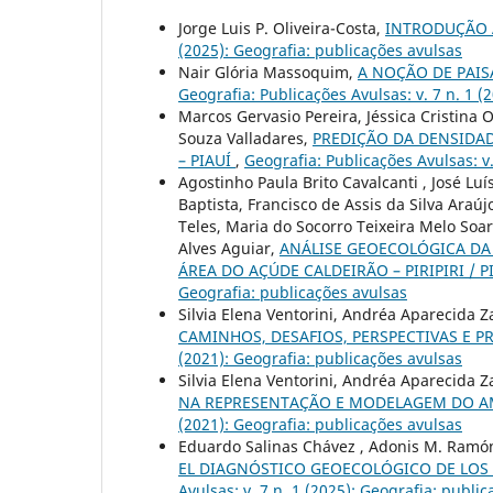
Jorge Luis P. Oliveira-Costa,
INTRODUÇÃO 
(2025): Geografia: publicações avulsas
Nair Glória Massoquim,
A NOÇÃO DE PAI
Geografia: Publicações Avulsas: v. 7 n. 1 (
Marcos Gervasio Pereira, Jéssica Cristina 
Souza Valladares,
PREDIÇÃO DA DENSIDAD
– PIAUÍ
,
Geografia: Publicações Avulsas: v.
Agostinho Paula Brito Cavalcanti , José Lu
Baptista, Francisco de Assis da Silva Ara
Teles, Maria do Socorro Teixeira Melo Soa
Alves Aguiar,
ANÁLISE GEOECOLÓGICA DA
ÁREA DO AÇÚDE CALDEIRÃO – PIRIPIRI / P
Geografia: publicações avulsas
Silvia Elena Ventorini, Andréa Aparecida Z
CAMINHOS, DESAFIOS, PERSPECTIVAS E
(2021): Geografia: publicações avulsas
Silvia Elena Ventorini, Andréa Aparecida Z
NA REPRESENTAÇÃO E MODELAGEM DO A
(2021): Geografia: publicações avulsas
Eduardo Salinas Chávez , Adonis M. Ramón 
EL DIAGNÓSTICO GEOECOLÓGICO DE LOS
Avulsas: v. 7 n. 1 (2025): Geografia: publi