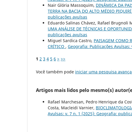
Nair Glória Massoquim,
DINÂMICA DA PAI
TERRA NA BACIA DO ALTO MÉDIO PIQUIR
publicações avulsas
Eduardo Salinas Chávez, Rafael Brugnoli 
UMA ANÁLISE DE TÉCNICAS E OPORTUNI
publicações avulsas
Miguel Sardica Castro,
PAISAGEM COMO 
CRÍTICO
,
Geografia: Publicações Avulsas: 
1
2
3
4
5
6
>
>>
Você também pode
iniciar uma pesquisa avança
Artigos mais lidos pelo mesmo(s) autor(e
Rafael Marchesan, Pedro Henrique da Costa 
Costa, Macleidi Varnier,
BIOCLIMATOLOGIA
Avulsas: v. 7 n. 1 (2025): Geografia: publi