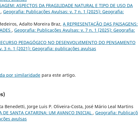
SAGEM: ASPECTOS DA FRAGILIDADE NATURAL E TIPO DE USO DA
Í
,
Geografia: Publicações Avulsas: v. 7 n. 1 (2025): Geografia:
Medeiros, Adalto Moreira Braz,
A REPRESENTAÇÃO DAS PAISAGENS:
DADES
,
Geografia: Publicações Avulsas: v. 7 n. 1 (2025): Geografia:
RECURSO PEDAGÓGICO NO DESENVOLVIMENTO DO PENSAMENTO
v. 3 n. 1 (2021): Geografia: publicações avulsas
da por similaridade
para este artigo.
s)
Benedetti, Jorge Luis P. Oliveira-Costa, José Mário Leal Martins
 DE SANTA CATARINA: UM AVANÇO INICIAL
,
Geografia: Publicaç
cações avulsas