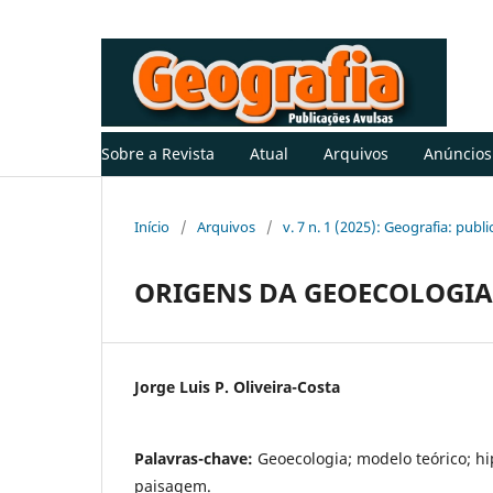
Sobre a Revista
Atual
Arquivos
Anúncios
Início
/
Arquivos
/
v. 7 n. 1 (2025): Geografia: publ
ORIGENS DA GEOECOLOGIA
Jorge Luis P. Oliveira-Costa
Palavras-chave:
Geoecologia; modelo teórico; hip
paisagem.