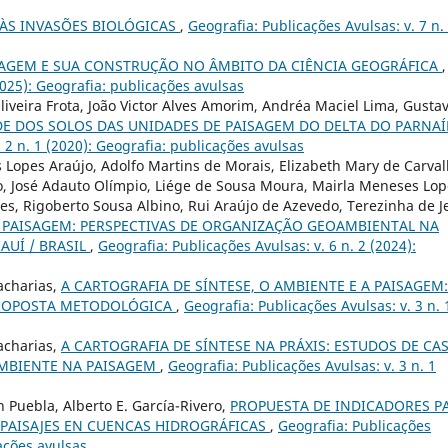
ÀS INVASÕES BIOLÓGICAS
,
Geografia: Publicações Avulsas: v. 7 n.
SAGEM E SUA CONSTRUÇÃO NO ÂMBITO DA CIÊNCIA GEOGRÁFICA
,
2025): Geografia: publicações avulsas
Oliveira Frota, João Victor Alves Amorim, Andréa Maciel Lima, Gusta
E DOS SOLOS DAS UNIDADES DE PAISAGEM DO DELTA DO PARNAÍ
 2 n. 1 (2020): Geografia: publicações avulsas
ís Lopes Araújo, Adolfo Martins de Morais, Elizabeth Mary de Carva
újo, José Adauto Olímpio, Liége de Sousa Moura, Mairla Meneses Lo
res, Rigoberto Sousa Albino, Rui Araújo de Azevedo, Terezinha de J
 PAISAGEM: PERSPECTIVAS DE ORGANIZAÇÃO GEOAMBIENTAL NA
IAUÍ / BRASIL
,
Geografia: Publicações Avulsas: v. 6 n. 2 (2024):
acharias,
A CARTOGRAFIA DE SÍNTESE, O AMBIENTE E A PAISAGEM:
 PROPOSTA METODOLÓGICA
,
Geografia: Publicações Avulsas: v. 3 n. 
acharias,
A CARTOGRAFIA DE SÍNTESE NA PRÁXIS: ESTUDOS DE CA
MBIENTE NA PAISAGEM
,
Geografia: Publicações Avulsas: v. 3 n. 1
Puebla, Alberto E. García-Rivero,
PROPUESTA DE INDICADORES P
 PAISAJES EN CUENCAS HIDROGRÁFICAS
,
Geografia: Publicações
cações avulsas