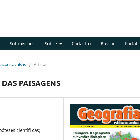
Submissões
Sobre
Cadastro
Buscar
Portal
icações avulsas
/
Artigos
 DAS PAISAGENS
óteses científi cas;