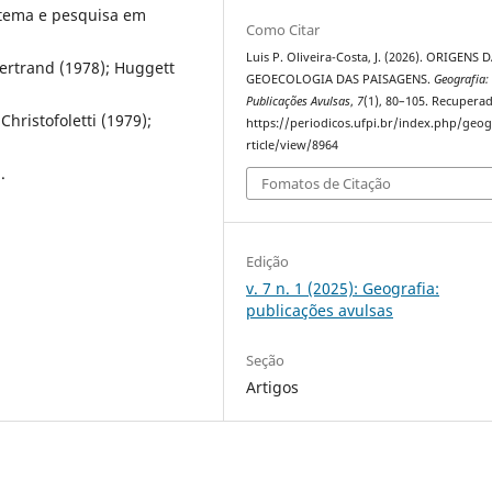
 tema e pesquisa em
Como Citar
Luis P. Oliveira-Costa, J. (2026). ORIGENS 
Bertrand (1978); Huggett
GEOECOLOGIA DAS PAISAGENS.
Geografia:
Publicações Avulsas
,
7
(1), 80–105. Recupera
Christofoletti (1979);
https://periodicos.ufpi.br/index.php/geog
rticle/view/8964
.
Fomatos de Citação
Edição
v. 7 n. 1 (2025): Geografia:
publicações avulsas
Seção
Artigos