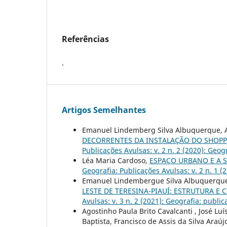
Referências
.
Artigos Semelhantes
Emanuel Lindemberg Silva Albuquerque, 
DECORRENTES DA INSTALAÇÃO DO SHOPPIN
Publicações Avulsas: v. 2 n. 2 (2020): Geog
Léa Maria Cardoso,
ESPAÇO URBANO E A S
Geografia: Publicações Avulsas: v. 2 n. 1 (
Emanuel Lindembergue Silva Albuquerque
LESTE DE TERESINA-PIAUÍ: ESTRUTURA 
Avulsas: v. 3 n. 2 (2021): Geografia: publi
Agostinho Paula Brito Cavalcanti , José Lu
Baptista, Francisco de Assis da Silva Ara