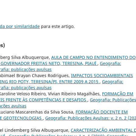
da por similaridade
para este artigo.
s)
mberg Silva Albuquerque,
AULA DE CAMPO NO ENTENDIMENTO DO
 GOVERNADOR FREITAS NETO, TERESINA, PIAUÍ
,
Geografia:
rafia: publicações avulsas
Abimael Brayan Chaves Rodrigues,
IMPACTOS SOCIOAMBIENTAIS
G RIO POTY, TERESINA/PI, ENTRE 2009 A 2015
,
Geografia:
rafia: publicações avulsas
roline Veloso Ribeiro, Vívian Ribeiro Magalhães,
FORMAÇÃO EM
IS FRENTE ÀS COMPETÊNCIAS E DESAFIOS
,
Geografia: Publicaçõe
cações avulsas
uciano Mascarenhas da Silva Sousa,
FORMAÇÃO DOCENTE EM
DE GEOTECNOLOGIAS
,
Geografia: Publicações Avulsas: v. 2 n. 2 (202
el Lindemberg Silva Albuquerque,
CARACTERIZAÇÃO AMBIENTAL 