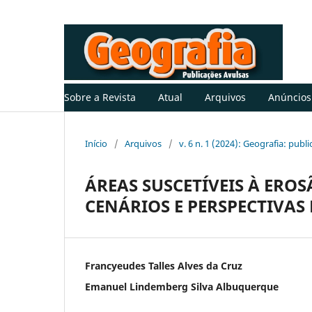
Sobre a Revista
Atual
Arquivos
Anúncios
Início
/
Arquivos
/
v. 6 n. 1 (2024): Geografia: publ
ÁREAS SUSCETÍVEIS À ERO
CENÁRIOS E PERSPECTIVAS
Francyeudes Talles Alves da Cruz
Emanuel Lindemberg Silva Albuquerque