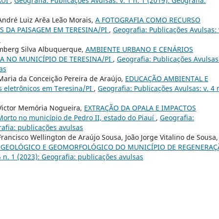
AUÍ
,
Geografia: Publicações Avulsas: v. 1 n. 1 (2019): Geografia:
ndré Luiz Arêa Leão Morais,
A FOTOGRAFIA COMO RECURSO
S DA PAISAGEM EM TERESINA/PI
,
Geografia: Publicações Avulsas: 
s
emberg Silva Albuquerque,
AMBIENTE URBANO E CENÁRIOS
A NO MUNICÍPIO DE TERESINA/PI
,
Geografia: Publicações Avulsas:
as
aria da Conceição Pereira de Araújo,
EDUCAÇÃO AMBIENTAL E
s eletrônicos em Teresina/PI
,
Geografia: Publicações Avulsas: v. 4 
Victor Memória Nogueira,
EXTRAÇÃO DA OPALA E IMPACTOS
rto no município de Pedro II, estado do Piauí
,
Geografia:
rafia: publicações avulsas
ncisco Wellington de Araújo Sousa, João Jorge Vitalino de Sousa,
SE GEOLÓGICO E GEOMORFOLÓGICO DO MUNICÍPIO DE REGENERAÇ
5 n. 1 (2023): Geografia: publicações avulsas