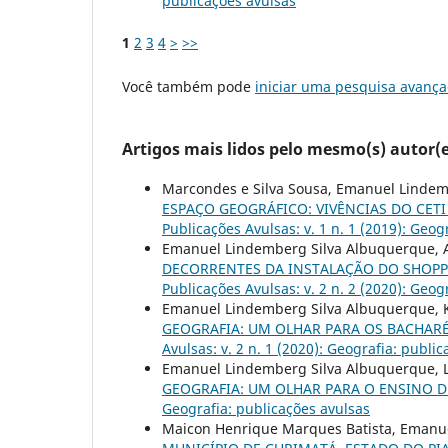
publicações avulsas
1
2
3
4
>
>>
Você também pode
iniciar uma pesquisa avança
Artigos mais lidos pelo mesmo(s) autor(e
Marcondes e Silva Sousa, Emanuel Linde
ESPAÇO GEOGRÁFICO: VIVÊNCIAS DO CETI
Publicações Avulsas: v. 1 n. 1 (2019): Geog
Emanuel Lindemberg Silva Albuquerque, 
DECORRENTES DA INSTALAÇÃO DO SHOPPIN
Publicações Avulsas: v. 2 n. 2 (2020): Geog
Emanuel Lindemberg Silva Albuquerque, Ka
GEOGRAFIA: UM OLHAR PARA OS BACHARÉ
Avulsas: v. 2 n. 1 (2020): Geografia: publi
Emanuel Lindemberg Silva Albuquerque, L
GEOGRAFIA: UM OLHAR PARA O ENSINO 
Geografia: publicações avulsas
Maicon Henrique Marques Batista, Emanu