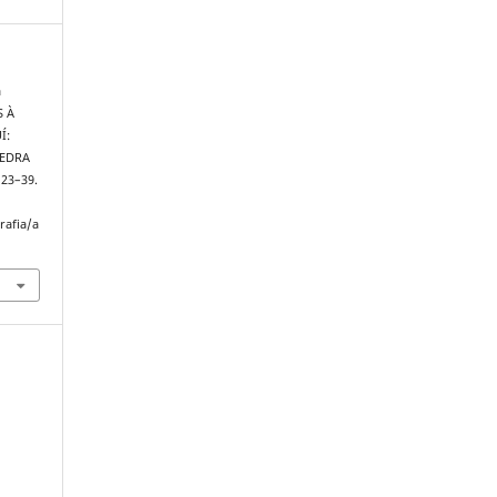
a
S À
Í:
PEDRA
, 23–39.
rafia/a