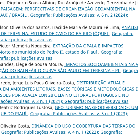
res, Rigoberto Sousa Albino, Rui Araújo de Azevedo, Terezinha de J
 PAISAGEM: PERSPECTIVAS DE ORGANIZAÇÃO GEOAMBIENTAL NA
IAUÍ / BRASIL
,
Geografia: Publicações Avulsas: v. 6 n. 2 (2024):
lson Oliveira dos Santos, Iracilde Maria de Moura Fé Lima,
ANÁLIS
 DE TERESINA: ESTUDO DE CASO DO BAIRRO JÓQUEI
,
Geografia:
rafia: publicações avulsas
Victor Memória Nogueira,
EXTRAÇÃO DA OPALA E IMPACTOS
rto no município de Pedro II, estado do Piauí
,
Geografia:
rafia: publicações avulsas
nandes, Liége de Souza Moura,
IMPACTOS SOCIOAMBIENTAIS NA 
ÃO DO BALNEÁRIO CURVA SÃO PAULO EM TERESINA – PI
,
Geograf
rafia: publicações avulsas
iredo, Jorge Luis Paes Oliveira-Costa,
DISTRIBUIÇÃO ATUAL E
A EM AMBIENTES LITORAIS. BASES TEÓRICAS E METODOLÓGICAS 
ASÕES POR ACACIA LONGIFOLIA NO LITORAL PORTUGUÊS E NO
ações Avulsas: v. 3 n. 1 (2021): Geografia: publicações avulsas
eatriz Rodrigues Lustosa,
GEOTURISMO NA GEODIVERSIDADE: U
QUE DO PIAUÍ
,
Geografia: Publicações Avulsas: v. 5 n. 1 (2023):
Oliveira Costa,
DINÂMICA DO USO E COBERTURA DAS TERRAS DO
,
Geografia: Publicações Avulsas: v. 4 n. 1 (2022): Geografia: