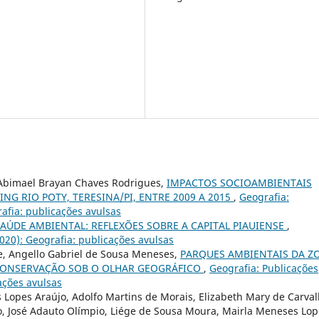
Abimael Brayan Chaves Rodrigues,
IMPACTOS SOCIOAMBIENTAIS
G RIO POTY, TERESINA/PI, ENTRE 2009 A 2015
,
Geografia:
rafia: publicações avulsas
AÚDE AMBIENTAL: REFLEXÕES SOBRE A CAPITAL PIAUIENSE
,
2020): Geografia: publicações avulsas
, Angello Gabriel de Sousa Meneses,
PARQUES AMBIENTAIS DA Z
E CONSERVAÇÃO SOB O OLHAR GEOGRÁFICO
,
Geografia: Publicações
cações avulsas
ís Lopes Araújo, Adolfo Martins de Morais, Elizabeth Mary de Carva
újo, José Adauto Olímpio, Liége de Sousa Moura, Mairla Meneses Lo