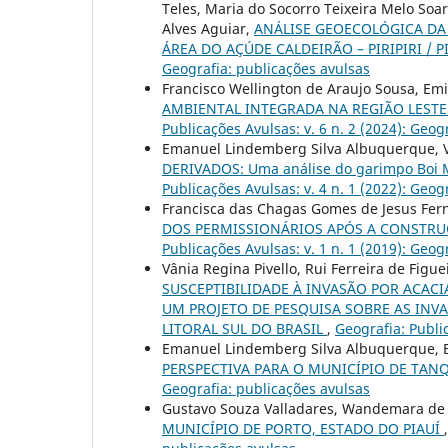
Teles, Maria do Socorro Teixeira Melo Soa
Alves Aguiar,
ANÁLISE GEOECOLÓGICA DA
ÁREA DO AÇÚDE CALDEIRÃO – PIRIPIRI / P
Geografia: publicações avulsas
Francisco Wellington de Araujo Sousa, Emi
AMBIENTAL INTEGRADA NA REGIÃO LESTE
Publicações Avulsas: v. 6 n. 2 (2024): Geog
Emanuel Lindemberg Silva Albuquerque, 
DERIVADOS: Uma análise do garimpo Boi Mo
Publicações Avulsas: v. 4 n. 1 (2022): Geog
Francisca das Chagas Gomes de Jesus Fer
DOS PERMISSIONÁRIOS APÓS A CONSTRUÇ
Publicações Avulsas: v. 1 n. 1 (2019): Geog
Vânia Regina Pivello, Rui Ferreira de Figue
SUSCEPTIBILIDADE À INVASÃO POR ACACI
UM PROJETO DE PESQUISA SOBRE AS INV
LITORAL SUL DO BRASIL
,
Geografia: Public
Emanuel Lindemberg Silva Albuquerque, B
PERSPECTIVA PARA O MUNICÍPIO DE TAN
Geografia: publicações avulsas
Gustavo Souza Valladares, Wandemara de 
MUNICÍPIO DE PORTO, ESTADO DO PIAUÍ