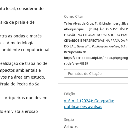
to local, considerando
Como Citar
aixa de praia e de
Talles Alves da Cruz, F., & Lindemberg Silv
Albuquerque, E. (2026). ÁREAS SUSCETÍVEI
EROSÃO NO LITORAL DO ESTADO DO PIAU
ntra as ondas e marés,
CENÁRIOS E PERSPECTIVAS NA PRAIA DA 
es. A metodologia
DO SAL.
Geografia: Publicações Avulsas
,
6
(1)
em ambiente computacional
Recuperado de
https://periodicos.ufpi.br/index.php/geog
ealização de trabalho de
rticle/view/8839
 impactos ambientais e
Fomatos de Citação
ivos na área em estudo.
Praia de Pedra do Sal
Edição
s corriqueiras que devem
v. 6 n. 1 (2024): Geografia:
publicações avulsas
do em vista a erosão
Seção
Artigos