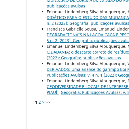
MUNICÍPIO DE CURIMATÁ, ESTADO DO PI
publicações avulsas
Emanuel Lindemberg Silva Albuquerque, A
DIDÁTICO PARA O ESTUDO DAS MUDANÇA
n. 2 (2023): Geografia: publicações avulsa
Francisca Gabrielle Sousa, Emanuel Lind
DEGRADACIONAIS NA LAGOA CAÇA E PESC
5 n. 2 (2023): Geografia: publicações avuls
Emanuel Lindemberg Silva Albuquerque, M
CIDADANIA: o descarte correto de resíduo
(2022): Geografia: publicações avulsas
Emanuel Lindemberg Silva Albuquerque, 
DERIVADOS: Uma análise do garimpo Boi Mo
Publicações Avulsas: v. 4 n. 1 (2022): Geog
Emanuel Lindemberg Silva Albuquerque, Fra
GEODIVERSIDADE E LOCAIS DE INTERES
PIAUÍ
,
Geografia: Publicações Avulsas: v. 
1
2
>
>>