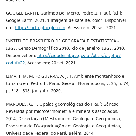
GOOGLE EARTH. Garimpo Boi Morto, Pedro II, Piauí. [s.l.]:
Google Earth, 2021. 1 imagem de satélite, color. Disponível
em:
http://earth.gloogle.com
. Acesso em: 20 set. 2021.
INSTITUTO BRASILEIRO DE GEOGRAFIA E ESTATÍSTICA -
IBGE. Censo Demográfico 2010. Rio de Janeiro: IBGE, 2010.
Disponível em:
http://cidades.ibge.gov.br/xtras/uf.php?
coduf=22
. Acesso em: 20 set. 2021.
LIMA, I. M. M. F.; GUERRA, A. J. T. Ambiente montanhoso e
turismo em Pedro II, Piauí. Geosul, Florianópolis, v. 35, n. 74,
p. 518 - 538, jan./abr. 2020.
MARQUES, G. T. Opalas geomológicas do Piauí: Gênese
Revelada por microtermometria e minerais associados.
2014. Dissertação (Mestrado em Geologia e Geoquímica) –
Programa de Pós-graduação em Geologia e Geoquímica,
Universidade Federal do Pará, Belém, 2014.