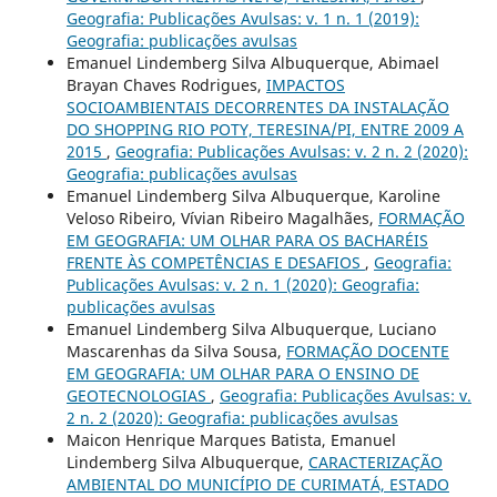
Geografia: Publicações Avulsas: v. 1 n. 1 (2019):
Geografia: publicações avulsas
Emanuel Lindemberg Silva Albuquerque, Abimael
Brayan Chaves Rodrigues,
IMPACTOS
SOCIOAMBIENTAIS DECORRENTES DA INSTALAÇÃO
DO SHOPPING RIO POTY, TERESINA/PI, ENTRE 2009 A
2015
,
Geografia: Publicações Avulsas: v. 2 n. 2 (2020):
Geografia: publicações avulsas
Emanuel Lindemberg Silva Albuquerque, Karoline
Veloso Ribeiro, Vívian Ribeiro Magalhães,
FORMAÇÃO
EM GEOGRAFIA: UM OLHAR PARA OS BACHARÉIS
FRENTE ÀS COMPETÊNCIAS E DESAFIOS
,
Geografia:
Publicações Avulsas: v. 2 n. 1 (2020): Geografia:
publicações avulsas
Emanuel Lindemberg Silva Albuquerque, Luciano
Mascarenhas da Silva Sousa,
FORMAÇÃO DOCENTE
EM GEOGRAFIA: UM OLHAR PARA O ENSINO DE
GEOTECNOLOGIAS
,
Geografia: Publicações Avulsas: v.
2 n. 2 (2020): Geografia: publicações avulsas
Maicon Henrique Marques Batista, Emanuel
Lindemberg Silva Albuquerque,
CARACTERIZAÇÃO
AMBIENTAL DO MUNICÍPIO DE CURIMATÁ, ESTADO