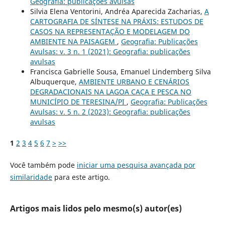
Geografia: publicações avulsas
Silvia Elena Ventorini, Andréa Aparecida Zacharias,
A
CARTOGRAFIA DE SÍNTESE NA PRÁXIS: ESTUDOS DE
CASOS NA REPRESENTAÇÃO E MODELAGEM DO
AMBIENTE NA PAISAGEM
,
Geografia: Publicações
Avulsas: v. 3 n. 1 (2021): Geografia: publicações
avulsas
Francisca Gabrielle Sousa, Emanuel Lindemberg Silva
Albuquerque,
AMBIENTE URBANO E CENÁRIOS
DEGRADACIONAIS NA LAGOA CAÇA E PESCA NO
MUNICÍPIO DE TERESINA/PI
,
Geografia: Publicações
Avulsas: v. 5 n. 2 (2023): Geografia: publicações
avulsas
1
2
3
4
5
6
7
>
>>
Você também pode
iniciar uma pesquisa avançada por
similaridade
para este artigo.
Artigos mais lidos pelo mesmo(s) autor(es)