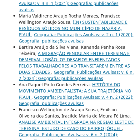
Avulsas: v. 3 n. 1 (2021): Geografia: publicações
avulsas
Maria Valdirene Araujo Rocha Moraes, Francisco
Wellington Araujo Sousa,
(IN) SUSTENTABILIDADE E
RESÍDUOS SÓLIDOS NO MUNICÍPIO DE NAZÁRIA,
PIAUÍ
,
Geografia: Publicações Avulsas: v. 2 n. 1 (2020):
Geografia: publicações avulsas
Bartira Araújo da Silva Viana, Kananda Penha Rosa
Teixeira,
A MIGRAÇÃO PENDULAR ENTRE TERESINA E
DEMERVAL LOBÃO: OS DESAFIOS ENFRENTADOS
PELOS TRABALHADORES AO TRANSITAREM ENTRE AS
DUAS CIDADES
,
Geografia: Publicações Avulsas: v. 6 n.
2 (2024): Geografia: publicações avulsas
Ana Raquel Pinto Guedes Ferreira,
HISTÓRIA DO
MOVIMENTO AMBIENTALISTA: A SUA TRAJETÓRIA NO
PIAUÍ
,
Geografia: Publicações Avulsas: v. 4 n. 2 (2022):
Geografia: publicações avulsas
Francisco Wellington de Araujo Sousa, Emilson
Oliveira dos Santos, Iracilde Maria de Moura Fé Lima,
ANÁLISE AMBIENTAL INTEGRADA NA REGIÃO LESTE DE
TERESINA: ESTUDO DE CASO DO BAIRRO JÓQUEI
,
Geografia: Publicações Avulsas: v. 6 n. 2 (2024):