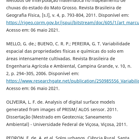
Métodos de interpolação matemática no mapeamento de
chuvas do estado do Mato Grosso. Revista Brasileira de
Geografia Física, [s.l], v. 4, p. 793-804, 2011. Disponível em:
https://rigeo.cprm.gov.br/jspui/bitstream/doc/605/1/art_mar
Acesso em: 06 maio 2021.
MELLO, G. de.; BUENO, C. R. P.; PEREIRA, G. T. Variabilidade
espacial das propriedades físicas e químicas do solo em
áreas intensamente cultivadas. Revista Brasileira de
Engenharia Agrícola e Ambiental, Campina Grande, v. 10, n.
2, p. 294–305, 2006. Disponível em:
https://www.researchgate.net/publication/250985556_Variabil
Acesso em: 06 maio 2021.
OLIVEIRA, L. F. de. Analysis of digital surface models
generated from images of PRISM/ ALOS sensor. 2011.
Dissertação (Mestrado em Geotecnia; Saneamento
Ambiental) - Universidade Federal de Viçosa, Viçosa, 2011.
PEDRON, F. de. A. et al. Solos urbanos. Ciência Rural, Santa