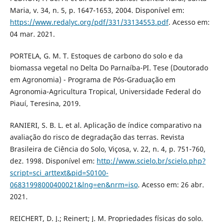
Maria, v. 34, n. 5, p. 1647-1653, 2004. Disponível em:
https://www.redalyc.org/pdf/331/33134553.pdf
. Acesso em:
04 mar. 2021.
PORTELA, G. M. T. Estoques de carbono do solo e da
biomassa vegetal no Delta Do Parnaíba-PI. Tese (Doutorado
em Agronomia) - Programa de Pós-Graduação em
Agronomia-Agricultura Tropical, Universidade Federal do
Piauí, Teresina, 2019.
RANIERI, S. B. L. et al. Aplicação de índice comparativo na
avaliação do risco de degradação das terras. Revista
Brasileira de Ciência do Solo, Viçosa, v. 22, n. 4, p. 751-760,
dez. 1998. Disponível em:
http://www.scielo.br/scielo.php?
script=sci_arttext&pid=S0100-
06831998000400021&lng=en&nrm=iso
. Acesso em: 26 abr.
2021.
REICHERT, D. J.; Reinert; J. M. Propriedades físicas do solo.