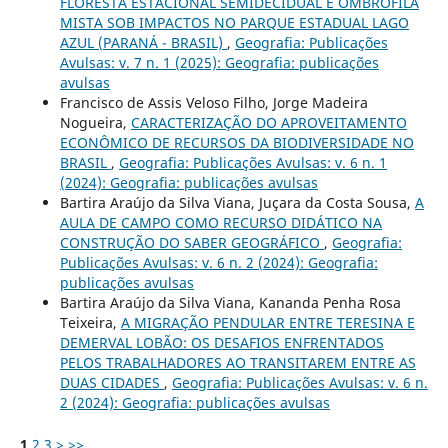
FLORESTA ESTACIONAL SEMIDECIDUAL E OMBRÓFILA
MISTA SOB IMPACTOS NO PARQUE ESTADUAL LAGO
AZUL (PARANÁ - BRASIL)
,
Geografia: Publicações
Avulsas: v. 7 n. 1 (2025): Geografia: publicações
avulsas
Francisco de Assis Veloso Filho, Jorge Madeira
Nogueira,
CARACTERIZAÇÃO DO APROVEITAMENTO
ECONÔMICO DE RECURSOS DA BIODIVERSIDADE NO
BRASIL
,
Geografia: Publicações Avulsas: v. 6 n. 1
(2024): Geografia: publicações avulsas
Bartira Araújo da Silva Viana, Juçara da Costa Sousa,
A
AULA DE CAMPO COMO RECURSO DIDÁTICO NA
CONSTRUÇÃO DO SABER GEOGRÁFICO
,
Geografia:
Publicações Avulsas: v. 6 n. 2 (2024): Geografia:
publicações avulsas
Bartira Araújo da Silva Viana, Kananda Penha Rosa
Teixeira,
A MIGRAÇÃO PENDULAR ENTRE TERESINA E
DEMERVAL LOBÃO: OS DESAFIOS ENFRENTADOS
PELOS TRABALHADORES AO TRANSITAREM ENTRE AS
DUAS CIDADES
,
Geografia: Publicações Avulsas: v. 6 n.
2 (2024): Geografia: publicações avulsas
1
2
3
>
>>