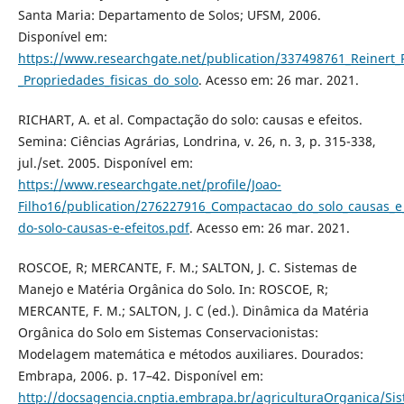
Santa Maria: Departamento de Solos; UFSM, 2006.
Disponível em:
https://www.researchgate.net/publication/337498761_Reinert_R
_Propriedades_fisicas_do_solo
. Acesso em: 26 mar. 2021.
RICHART, A. et al. Compactação do solo: causas e efeitos.
Semina: Ciências Agrárias, Londrina, v. 26, n. 3, p. 315-338,
jul./set. 2005. Disponível em:
https://www.researchgate.net/profile/Joao-
Filho16/publication/276227916_Compactacao_do_solo_causas_
do-solo-causas-e-efeitos.pdf
. Acesso em: 26 mar. 2021.
ROSCOE, R; MERCANTE, F. M.; SALTON, J. C. Sistemas de
Manejo e Matéria Orgânica do Solo. In: ROSCOE, R;
MERCANTE, F. M.; SALTON, J. C (ed.). Dinâmica da Matéria
Orgânica do Solo em Sistemas Conservacionistas:
Modelagem matemática e métodos auxiliares. Dourados:
Embrapa, 2006. p. 17–42. Disponível em:
http://docsagencia.cnptia.embrapa.br/agriculturaOrganica/S