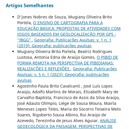
Artigos Semelhantes
D'jones Nobres de Souza, Mugiany Oliveira Brito
Portela,
O ENSINO DE CARTOGRAFIA PARA A
EDUCAÇÃO BÁSICA: PROPOSTAS DE ATIVIDADES COM
JOGOS BASEADOS EM GEOLOCALIZAÇÃO POR GPS -
“JBGG”
,
Geografia: Publicações Avulsas: v. 1 n. 1
(2019): Geografia: publicações avulsas
Mugiany Oliveira Brito Portela, Beatriz Rodrigues
Lustosa, Antonia Edna de Araújo Gomes,
O PIBID DE
FORMA REMOTA NA PERSPECTIVA DE PIBIDIANAS:
REALIZAÇÕES E REFLEXÕES
,
Geografia: Publicações
Avulsas: v. 5 n. 1 (2023): Geografia: publicações
avulsas
Agostinho Paula Brito Cavalcanti , José Luís Lopes
Araújo, Adolfo Martins de Morais, Elizabeth Mary de
Carvalho Baptista, Francisco de Assis da Silva Araújo,
José Adauto Olímpio, Liége de Sousa Moura, Mairla
Meneses Lopes Teles, Maria do Socorro Teixeira Melo
Soares, Rigoberto Sousa Albino, Rui Araújo de
Azevedo, Terezinha de Jesus Alves Aguiar,
ANÁLISE
GEOECOLÓGICA DA PAISAGEM: PERSPECTIVAS DE