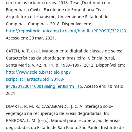
em franjas urbano-rurais. 2018. Tese (Doutorado em
Engenharia Civil) - Faculdade de Engenharia Civil,
Arquitetura e Urbanismo, Universidade Estadual de
Campinas, Campinas, 2018. Disponível em:
http://repositorio.unicamp.br/jspui/handle/REPOSIP/332130
.
Acesso em: 30 mar. 2021.
CATEN, A. T. et al. Mapeamento digital de classes de solos:
Características da abordagem brasileira. Ciência Rural,
Santa Maria, v. 42, n. 11, p. 1989–1997, 2012. Disponível em:
http://www.scielo.br/scielo.php?
script=sci_arttext&pid=S0103-
84782012001100013&lng=en&nrm=iso
. Acesso em: 10 maio
2021.
DUARTE, R. M. R.; CASAGRANDE, J. C. A interação solo–
vegetação na recuperação de áreas degradadas. In:
BARBOSA, L. M. (org.). Manual para recuperação de áreas
degradadas do Estado de São Paulo. São Paulo: Instituto de