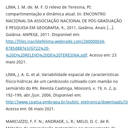
LIMA, I. M. de. M. F. O relevo de Teresina, PI:
compartimentação e dinâmica atual. In: ENCONTRO
NACIONAL DA ASSOCIAÇÃO NACIONAL DE PÓS-GRADUAÇÃO
E PESQUISA EM GEOGRAFIA, 9., 2011, Goiânia. Anais [...].
Goiânia: ANPEGE, 2011. Disponível em:
http://files.iracildefelima.webnode.com/200000034-
8785d887e3/GT22%20-
%20O%20RELEVO%20DE%20TERESINA.pdf
. Acesso em: 23
maio 2021.
LIMA, J. A. G. et al. Variabilidade espacial de características
físico-hídricas de um cambissolo cultivado com mamão no
semiárido do RN. Revista Caatinga, Mossoró, v. 19, n. 2, p.
192–199, abr./jun. 2006. Disponível em:
http://www.cpatsa.embrapa.br/public_eletronica/downloads/O
Acesso em: 06 maio 2021.
MARCUZZO, F. F. N.; ANDRADE, L. R.; MELO, D. C. de R.