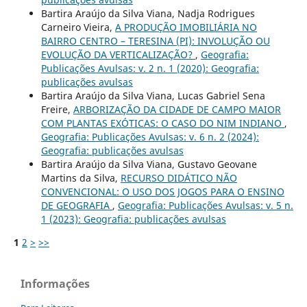
Bartira Araújo da Silva Viana, Nadja Rodrigues
Carneiro Vieira,
A PRODUÇÃO IMOBILIÁRIA NO
BAIRRO CENTRO – TERESINA (PI): INVOLUÇÃO OU
EVOLUÇÃO DA VERTICALIZAÇÃO?
,
Geografia:
Publicações Avulsas: v. 2 n. 1 (2020): Geografia:
publicações avulsas
Bartira Araújo da Silva Viana, Lucas Gabriel Sena
Freire,
ARBORIZAÇÃO DA CIDADE DE CAMPO MAIOR
COM PLANTAS EXÓTICAS: O CASO DO NIM INDIANO
,
Geografia: Publicações Avulsas: v. 6 n. 2 (2024):
Geografia: publicações avulsas
Bartira Araújo da Silva Viana, Gustavo Geovane
Martins da Silva,
RECURSO DIDÁTICO NÃO
CONVENCIONAL: O USO DOS JOGOS PARA O ENSINO
DE GEOGRAFIA
,
Geografia: Publicações Avulsas: v. 5 n.
1 (2023): Geografia: publicações avulsas
1
2
>
>>
Informações