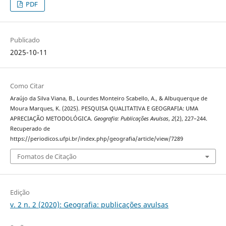
PDF
Publicado
2025-10-11
Como Citar
Araújo da Silva Viana, B., Lourdes Monteiro Scabello, A., & Albuquerque de
Moura Marques, K. (2025). PESQUISA QUALITATIVA E GEOGRAFIA: UMA
APRECIAÇÃO METODOLÓGICA.
Geografia: Publicações Avulsas
,
2
(2), 227–244.
Recuperado de
https://periodicos.ufpi.br/index.php/geografia/article/view/7289
Fomatos de Citação
Edição
v. 2 n. 2 (2020): Geografia: publicações avulsas