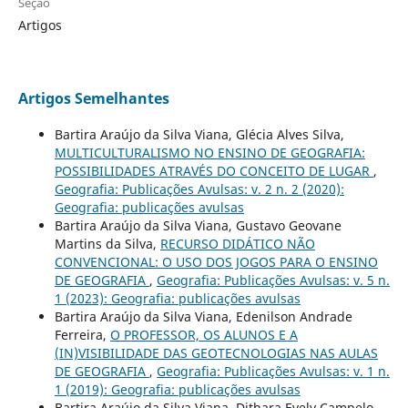
Seção
Artigos
Artigos Semelhantes
Bartira Araújo da Silva Viana, Glécia Alves Silva,
MULTICULTURALISMO NO ENSINO DE GEOGRAFIA:
POSSIBILIDADES ATRAVÉS DO CONCEITO DE LUGAR
,
Geografia: Publicações Avulsas: v. 2 n. 2 (2020):
Geografia: publicações avulsas
Bartira Araújo da Silva Viana, Gustavo Geovane
Martins da Silva,
RECURSO DIDÁTICO NÃO
CONVENCIONAL: O USO DOS JOGOS PARA O ENSINO
DE GEOGRAFIA
,
Geografia: Publicações Avulsas: v. 5 n.
1 (2023): Geografia: publicações avulsas
Bartira Araújo da Silva Viana, Edenilson Andrade
Ferreira,
O PROFESSOR, OS ALUNOS E A
(IN)VISIBILIDADE DAS GEOTECNOLOGIAS NAS AULAS
DE GEOGRAFIA
,
Geografia: Publicações Avulsas: v. 1 n.
1 (2019): Geografia: publicações avulsas
Bartira Araújo da Silva Viana, Dithara Evely Campelo,