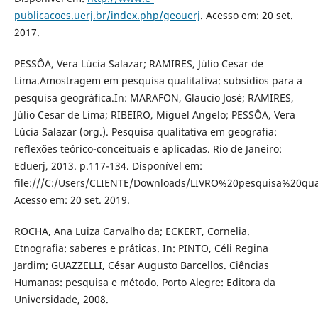
publicacoes.uerj.br/index.php/geouerj
. Acesso em: 20 set.
2017.
PESSÔA, Vera Lúcia Salazar; RAMIRES, Júlio Cesar de
Lima.Amostragem em pesquisa qualitativa: subsídios para a
pesquisa geográfica.In: MARAFON, Glaucio José; RAMIRES,
Júlio Cesar de Lima; RIBEIRO, Miguel Angelo; PESSÔA, Vera
Lúcia Salazar (org.). Pesquisa qualitativa em geografia:
reflexões teórico-conceituais e aplicadas. Rio de Janeiro:
Eduerj, 2013. p.117-134. Disponível em:
file:///C:/Users/CLIENTE/Downloads/LIVRO%20pesquisa%20q
Acesso em: 20 set. 2019.
ROCHA, Ana Luiza Carvalho da; ECKERT, Cornelia.
Etnografia: saberes e práticas. In: PINTO, Céli Regina
Jardim; GUAZZELLI, César Augusto Barcellos. Ciências
Humanas: pesquisa e método. Porto Alegre: Editora da
Universidade, 2008.