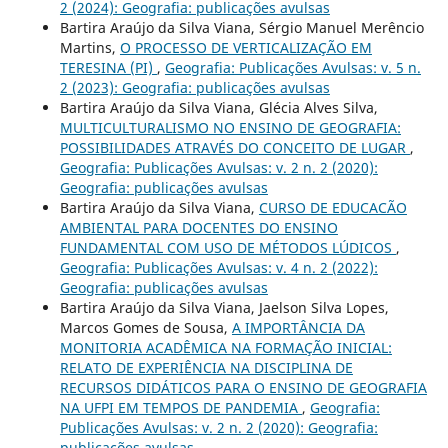
2 (2024): Geografia: publicações avulsas
Bartira Araújo da Silva Viana, Sérgio Manuel Merêncio
Martins,
O PROCESSO DE VERTICALIZAÇÃO EM
TERESINA (PI)
,
Geografia: Publicações Avulsas: v. 5 n.
2 (2023): Geografia: publicações avulsas
Bartira Araújo da Silva Viana, Glécia Alves Silva,
MULTICULTURALISMO NO ENSINO DE GEOGRAFIA:
POSSIBILIDADES ATRAVÉS DO CONCEITO DE LUGAR
,
Geografia: Publicações Avulsas: v. 2 n. 2 (2020):
Geografia: publicações avulsas
Bartira Araújo da Silva Viana,
CURSO DE EDUCACÃO
AMBIENTAL PARA DOCENTES DO ENSINO
FUNDAMENTAL COM USO DE MÉTODOS LÚDICOS
,
Geografia: Publicações Avulsas: v. 4 n. 2 (2022):
Geografia: publicações avulsas
Bartira Araújo da Silva Viana, Jaelson Silva Lopes,
Marcos Gomes de Sousa,
A IMPORTÂNCIA DA
MONITORIA ACADÊMICA NA FORMAÇÃO INICIAL:
RELATO DE EXPERIÊNCIA NA DISCIPLINA DE
RECURSOS DIDÁTICOS PARA O ENSINO DE GEOGRAFIA
NA UFPI EM TEMPOS DE PANDEMIA
,
Geografia:
Publicações Avulsas: v. 2 n. 2 (2020): Geografia:
publicações avulsas