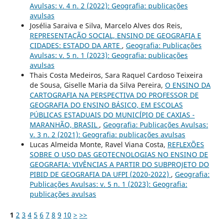
Avulsas: v. 4 n. 2 (2022): Geografia: publicações
avulsas
Josélia Saraiva e Silva, Marcelo Alves dos Reis,
REPRESENTAÇÃO SOCIAL, ENSINO DE GEOGRAFIA E
CIDADES: ESTADO DA ARTE
,
Geografia: Publicações
Avulsas: v. 5 n. 1 (2023): Geografia: publicações
avulsas
Thais Costa Medeiros, Sara Raquel Cardoso Teixeira
de Sousa, Giselle Maria da Silva Pereira,
O ENSINO DA
CARTOGRAFIA NA PERSPECTIVA DO PROFESSOR DE
GEOGRAFIA DO ENSINO BÁSICO, EM ESCOLAS
PÚBLICAS ESTADUAIS DO MUNICÍPIO DE CAXIAS -
MARANHÃO, BRASIL
,
Geografia: Publicações Avulsas:
v. 3 n. 2 (2021): Geografia: publicações avulsas
Lucas Almeida Monte, Ravel Viana Costa,
REFLEXÕES
SOBRE O USO DAS GEOTECNOLOGIAS NO ENSINO DE
GEOGRAFIA: VIVÊNCIAS A PARTIR DO SUBPROJETO DO
PIBID DE GEOGRAFIA DA UFPI (2020-2022)
,
Geografia:
Publicações Avulsas: v. 5 n. 1 (2023): Geografia:
publicações avulsas
1
2
3
4
5
6
7
8
9
10
>
>>