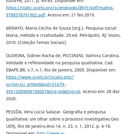
EDUEPB, 2011, p. 49-83. Disponível em:
https://static.scielo.org/scielobooks/8fcfr/pdf/mattos-
9788578791902.pdf
. Acesso em: 21 fev.2019.
MINAYO, Maria Cecília de Souza (org.). Pesquisa social:
teoria, método e criatividade. 29.ed. Petrópolis, RJ: Vozes,
2010. (Coleção Temas Sociais).
OLIVEIRA, Sidinei Rocha de; PICCININI, Valmira Carolina.
Validade e reflexividade na pesquisa qualitativa. Cad.
EBAPE.BR, v.7, n.1, Rio de Janeiro, 2009. Disponível em:
https://www.scielo.br/scielo.php?
script=sci_arttext&pid=S1679-
39512009000100007&lng=pt&tlng=pt
. Acesso em: 28 dez
2020.
PESSÔA, Vera Lúcia Salazar. Geografia e pesquisa
qualitativa: um olhar sobre o processo investigativo.Geo
UERJ, Rio de Janeiro.Ano 14, n. 23, v. 1, 2012. p. 4-18.
Disponível em:
http://www.e-