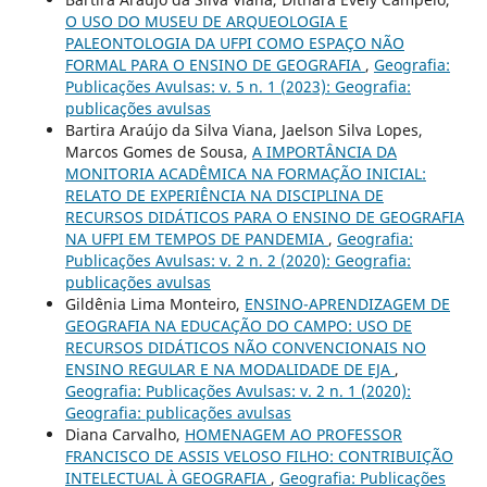
O USO DO MUSEU DE ARQUEOLOGIA E
PALEONTOLOGIA DA UFPI COMO ESPAÇO NÃO
FORMAL PARA O ENSINO DE GEOGRAFIA
,
Geografia:
Publicações Avulsas: v. 5 n. 1 (2023): Geografia:
publicações avulsas
Bartira Araújo da Silva Viana, Jaelson Silva Lopes,
Marcos Gomes de Sousa,
A IMPORTÂNCIA DA
MONITORIA ACADÊMICA NA FORMAÇÃO INICIAL:
RELATO DE EXPERIÊNCIA NA DISCIPLINA DE
RECURSOS DIDÁTICOS PARA O ENSINO DE GEOGRAFIA
NA UFPI EM TEMPOS DE PANDEMIA
,
Geografia:
Publicações Avulsas: v. 2 n. 2 (2020): Geografia:
publicações avulsas
Gildênia Lima Monteiro,
ENSINO-APRENDIZAGEM DE
GEOGRAFIA NA EDUCAÇÃO DO CAMPO: USO DE
RECURSOS DIDÁTICOS NÃO CONVENCIONAIS NO
ENSINO REGULAR E NA MODALIDADE DE EJA
,
Geografia: Publicações Avulsas: v. 2 n. 1 (2020):
Geografia: publicações avulsas
Diana Carvalho,
HOMENAGEM AO PROFESSOR
FRANCISCO DE ASSIS VELOSO FILHO: CONTRIBUIÇÃO
INTELECTUAL À GEOGRAFIA
,
Geografia: Publicações