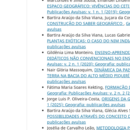
Marcondes e Silva Sousa, Emanuel Linde
ESPAÇO GEOGRÁFICO: VIVÊNCIAS DO CETI
Publicações Avulsas: v. 1 n. 1 (2019): Geog
Bartira Araújo da Silva Viana, Juçara da C
CONSTRUÇÃO DO SABER GEOGRÁFICO
,
Ge
avulsas
Bartira Araújo da Silva Viana, Lucas Gabrie
PLANTAS EXÓTICAS: O CASO DO NIM IND
publicações avulsas
Gildênia Lima Monteiro,
ENSINO-APRENDI
DIDÁTICOS NÃO CONVENCIONAIS NO ENS
Avulsas: v. 2 n. 1 (2020): Geografia: publi
Nair Glória Massoquim,
DINÂMICA DA PAI
TERRA NA BACIA DO ALTO MÉDIO PIQUIR
publicações avulsas
Fátima Maria Soares Kekting,
FORMAÇÃO D
Geografia: Publicações Avulsas: v. 2 n. 2 (
Jorge Luis P. Oliveira-Costa,
ORIGENS DA 
1 (2025): Geografia: publicações avulsas
Bartira Araújo da Silva Viana, Glécia Alves 
POSSIBILIDADES ATRAVÉS DO CONCEITO 
publicações avulsas
Josélia de Carvalho Leão,
METODOLOGIA P