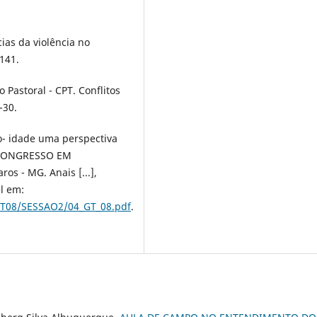
ias da violência no
-141.
o Pastoral - CPT. Conflitos
-30.
o- idade uma perspectiva
n: CONGRESSO EM
s - MG. Anais [...],
l em:
GT08/SESSAO2/04_GT_08.pdf
.