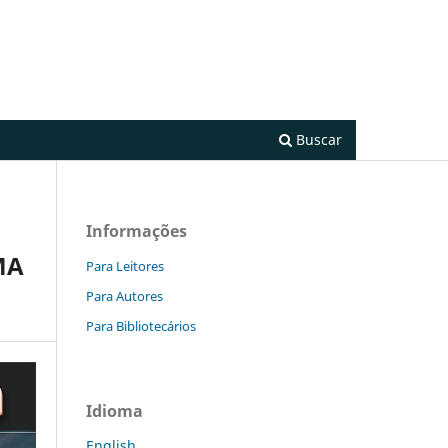
Cadastro
Acesso
Buscar
Informações
MA
Para Leitores
Para Autores
Para Bibliotecários
Idioma
English