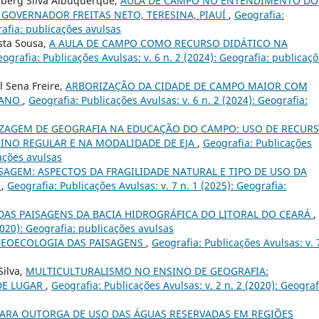
mberg Silva Albuquerque,
AULA DE CAMPO NO ENTENDIMENTO DO
 GOVERNADOR FREITAS NETO, TERESINA, PIAUÍ
,
Geografia:
rafia: publicações avulsas
osta Sousa,
A AULA DE CAMPO COMO RECURSO DIDÁTICO NA
ografia: Publicações Avulsas: v. 6 n. 2 (2024): Geografia: publicaç
l Sena Freire,
ARBORIZAÇÃO DA CIDADE DE CAMPO MAIOR COM
IANO
,
Geografia: Publicações Avulsas: v. 6 n. 2 (2024): Geografia:
ZAGEM DE GEOGRAFIA NA EDUCAÇÃO DO CAMPO: USO DE RECUR
INO REGULAR E NA MODALIDADE DE EJA
,
Geografia: Publicações
cações avulsas
SAGEM: ASPECTOS DA FRAGILIDADE NATURAL E TIPO DE USO DA
Í
,
Geografia: Publicações Avulsas: v. 7 n. 1 (2025): Geografia:
AS PAISAGENS DA BACIA HIDROGRÁFICA DO LITORAL DO CEARÁ
,
2020): Geografia: publicações avulsas
GEOECOLOGIA DAS PAISAGENS
,
Geografia: Publicações Avulsas: v. 
Silva,
MULTICULTURALISMO NO ENSINO DE GEOGRAFIA:
DE LUGAR
,
Geografia: Publicações Avulsas: v. 2 n. 2 (2020): Geograf
ARA OUTORGA DE USO DAS ÁGUAS RESERVADAS EM REGIÕES