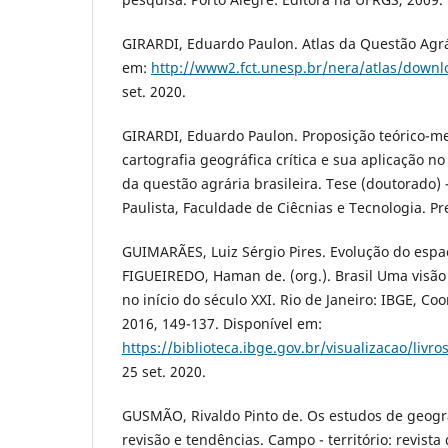
GIRARDI, Eduardo Paulon. Atlas da Questão Agrár
em:
http://www2.fct.unesp.br/nera/atlas/down
set. 2020.
GIRARDI, Eduardo Paulon. Proposição teórico-m
cartografia geográfica crítica e sua aplicação n
da questão agrária brasileira. Tese (doutorado)
Paulista, Faculdade de Ciêcnias e Tecnologia. P
GUIMARÃES, Luiz Sérgio Pires. Evolução do espaço
FIGUEIREDO, Haman de. (org.). Brasil Uma visão
no início do século XXI. Rio de Janeiro: IBGE, C
2016, 149-137. Disponível em:
https://biblioteca.ibge.gov.br/visualizacao/livro
25 set. 2020.
GUSMÃO, Rivaldo Pinto de. Os estudos de geograf
revisão e tendências. Campo - território: revista d