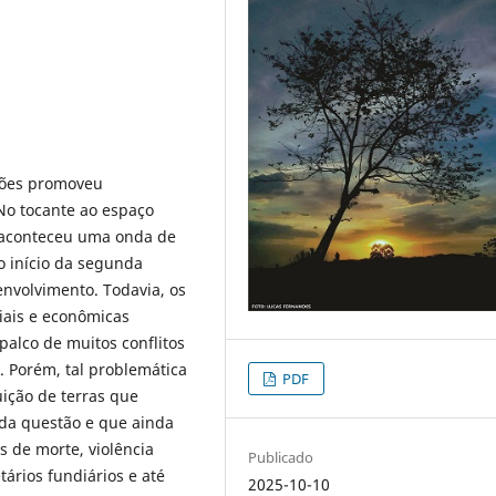
ções promoveu
No tocante ao espaço
e aconteceu uma onda de
o início da segunda
nvolvimento. Todavia, os
iais e econômicas
alco de muitos conflitos
. Porém, tal problemática
PDF
uição de terras que
e da questão e que ainda
s de morte, violência
Publicado
tários fundiários e até
2025-10-10