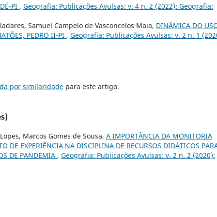
NDÉ-PI
,
Geografia: Publicações Avulsas: v. 4 n. 2 (2022): Geografia:
lladares, Samuel Campelo de Vasconcelos Maia,
DINÂMICA DO USO
ATÕES, PEDRO II-PI
,
Geografia: Publicações Avulsas: v. 2 n. 1 (202
da por similaridade
para este artigo.
s)
lva Lopes, Marcos Gomes de Sousa,
A IMPORTÂNCIA DA MONITORIA
O DE EXPERIÊNCIA NA DISCIPLINA DE RECURSOS DIDÁTICOS PAR
POS DE PANDEMIA
,
Geografia: Publicações Avulsas: v. 2 n. 2 (2020):