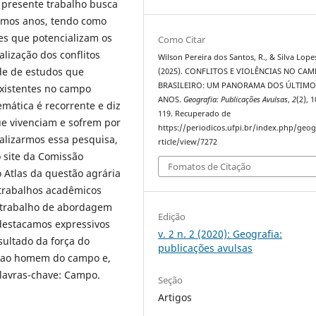
 presente trabalho busca
ltimos anos, tendo como
ores que potencializam os
Como Citar
alização dos conflitos
Wilson Pereira dos Santos, R., & Silva Lopes
ade de estudos que
(2025). CONFLITOS E VIOLÊNCIAS NO CA
BRASILEIRO: UM PANORAMA DOS ÚLTIMO
existentes no campo
ANOS.
Geografia: Publicações Avulsas
,
2
(2), 
temática é recorrente e diz
119. Recuperado de
ue vivenciam e sofrem por
https://periodicos.ufpi.br/index.php/geog
ealizarmos essa pesquisa,
rticle/view/7272
o site da Comissão
Fomatos de Citação
o Atlas da questão agrária
 trabalhos acadêmicos
 trabalho de abordagem
Edição
 destacamos expressivos
v. 2 n. 2 (2020): Geografia:
sultado da força do
publicações avulsas
io ao homem do campo e,
lavras-chave: Campo.
Seção
Artigos