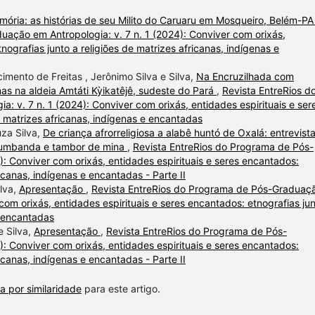
ria: as histórias de seu Milito do Caruaru em Mosqueiro, Belém-P
ação em Antropologia: v. 7 n. 1 (2024): Conviver com orixás,
nografias junto a religiões de matrizes africanas, indígenas e
mento de Freitas , Jerônimo Silva e Silva,
Na Encruzilhada com
nas na aldeia Amtáti Kỳikatêjê, sudeste do Pará
,
Revista EntreRios d
 v. 7 n. 1 (2024): Conviver com orixás, entidades espirituais e ser
e matrizes africanas, indígenas e encantadas
uza Silva,
De criança afrorreligiosa a alabê huntó de Oxalá: entrevist
 umbanda e tambor de mina
,
Revista EntreRios do Programa de Pós-
: Conviver com orixás, entidades espirituais e seres encantados:
ricanas, indígenas e encantadas - Parte II
lva,
Apresentação
,
Revista EntreRios do Programa de Pós-Graduaç
com orixás, entidades espirituais e seres encantados: etnografias ju
e encantadas
e Silva,
Apresentação
,
Revista EntreRios do Programa de Pós-
: Conviver com orixás, entidades espirituais e seres encantados:
ricanas, indígenas e encantadas - Parte II
a por similaridade
para este artigo.