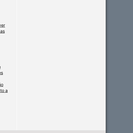
ver
nas
o
es
ão
nto a