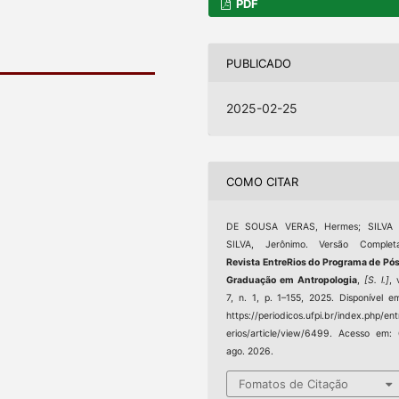
PDF
PUBLICADO
2025-02-25
COMO CITAR
DE SOUSA VERAS, Hermes; SILVA 
SILVA, Jerônimo. Versão Completa
Revista EntreRios do Programa de Pó
Graduação em Antropologia
,
[S. l.]
, 
7, n. 1, p. 1–155, 2025. Disponível e
https://periodicos.ufpi.br/index.php/ent
erios/article/view/6499. Acesso em:
ago. 2026.
Fomatos de Citação