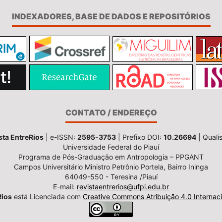
INDEXADORES, BASE DE DADOS E REPOSITÓRIOS
CONTATO / ENDEREÇO
sta EntreRios
| e-ISSN:
2595-3753
| Prefixo DOI:
10.26694
| Quali
Universidade Federal do Piauí
Programa de Pós-Graduação em Antropologia – PPGANT
Campos Universitário Ministro Petrônio Portela, Bairro Ininga
64049-550 - Teresina /Piauí
E-mail:
revistaentrerios@ufpi.edu.br
Rios
está Licenciada com
Creative Commons Atribuição 4.0 Internaci