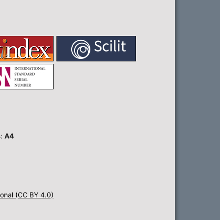
s:
A4
onal (CC BY 4.0)