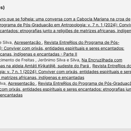
es)
vro que se folheia: uma conversa com a Cabocla Mariana na croa de
Programa de Pós-Graduação em Antropologia: v. 7 n. 1 (2024): Convi
cantados: etnografias junto a religiões de matrizes africanas, indíge
e Silva,
Apresentação
,
Revista EntreRios do Programa de Pós-
: Conviver com orixás, entidades espirituais e seres encantados:
ricanas, indígenas e encantadas - Parte II
mento de Freitas , Jerônimo Silva e Silva,
Na Encruzilhada com
nas na aldeia Amtáti Kỳikatêjê, sudeste do Pará
,
Revista EntreRios d
 v. 7 n. 1 (2024): Conviver com orixás, entidades espirituais e ser
e matrizes africanas, indígenas e encantadas
lva,
Apresentação
,
Revista EntreRios do Programa de Pós-Graduaç
com orixás, entidades espirituais e seres encantados: etnografias ju
e encantadas