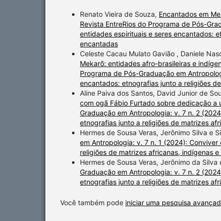
Renato Vieira de Souza,
Encantados em Memó
Revista EntreRios do Programa de Pós-Gradu
entidades espirituais e seres encantados: et
encantadas
Celeste Cacau Mulato Gavião , Daniele Nasci
Mekarõ: entidades afro-brasileiras e indíge
Programa de Pós-Graduação em Antropologia:
encantados: etnografias junto a religiões d
Aline Paiva dos Santos, David Junior de So
com ogã Fábio Furtado sobre dedicação a
Graduação em Antropologia: v. 7 n. 2 (2024)
etnografias junto a religiões de matrizes af
Hermes de Sousa Veras, Jerônimo Silva e Si
em Antropologia: v. 7 n. 1 (2024): Conviver 
religiões de matrizes africanas, indígenas 
Hermes de Sousa Veras, Jerônimo da Silva 
Graduação em Antropologia: v. 7 n. 2 (2024)
etnografias junto a religiões de matrizes af
Você também pode
iniciar uma pesquisa avançad