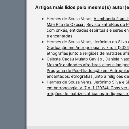
Artigos mais lidos pelo mesmo(s) autor(
Hermes de Sousa Veras,
A umbanda é um li
Mãe Rita de Oxóssi
,
Revista EntreRios do 
com orixás, entidades espirituais e seres en
e encantadas
Hermes de Sousa Veras, Jerônimo da Silva 
Graduação em Antropologia: v. 7 n. 2 (2024)
etnografias junto a religiões de matrizes af
Celeste Cacau Mulato Gavião , Daniele Nasci
Mekarõ: entidades afro-brasileiras e indíge
Programa de Pós-Graduação em Antropologia:
encantados: etnografias junto a religiões d
Hermes de Sousa Veras, Jerônimo Silva e Si
em Antropologia: v. 7 n. 1 (2024): Conviver 
religiões de matrizes africanas, indígenas 