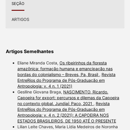
SEÇÃO
ARTIGOS
Artigos Semelhantes
Eliane Miranda Costa,
Os ribeirinhos da floresta
amazônica: formação humana e emancipação nas
bordas do colonialismo – Breves, Pa, Brasil
,
Revista
EntreRios do Programa de Pós-Graduação em
Antropologia: v. 4 n. 1 (2021)
Geslline Giovana Braga,
NASCIMENTO, Ricardo.
Capoeira for export: percursos e dilemas da Capoeira
no contexto global. Jundiaí: Paco, 2021
,
Revista
EntreRios do Programa de Pós-Graduação em
Antropologia: v. 4 n. 2 (2021): A CAPOEIRA NOS
ESTADOS BRASILEIROS, DE 1950 ATÉ O PRESENTE
Lilian Leite Chaves, Maria Lídia Medeiros de Noronha