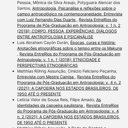
Pessoa, Mônica da Silva Araujo, Potyguara Alencar dos
Santos,
Antropologia, Psicanálise e reflexões sobre o
campo antropológico na contemporaneidade: Entrevista
com Luiz Fernando Dias Duarte
,
Revista EntreRios do
Programa de Pós-Graduação em Antropologia: v. 1 n. 2
(2018): CORPO, PESSOA, EXPERIÊNCIAS: DIÁLOGOS
ENTRE ANTROPOLOGIA E PSICANÁLISE
Luis Abraham Cayón Durán,
Épocas, curas e história:
Anotações etnográficas sobre o tempo entre os Makuna
,
Revista EntreRios do Programa de Pós-Graduação em
Antropologia: v. 1 n. 1 (2018): ETNICIDADE E
PERSPECTIVAS ETNOGRÁFICAS
Matthias Röhrig Assunção, Cinézio Feliciano Peçanha,
Entrevista com Mestre Camisa
,
Revista EntreRios do
Programa de Pós-Graduação em Antropologia: v. 4 n. 2
(2021): A CAPOEIRA NOS ESTADOS BRASILEIROS, DE
1950 ATÉ O PRESENTE
Letícia Vidor de Sousa Reis, Filipe Amado,
As
identidades da capoeira paulistana
,
Revista EntreRios
do Programa de Pós-Graduação em Antropologia: v. 4
n. 2 (2021): A CAPOEIRA NOS ESTADOS BRASILEIROS,
DE 1950 ATÉ O PRESENTE