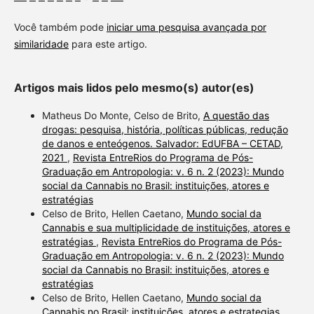
Você também pode
iniciar uma pesquisa avançada por
similaridade
para este artigo.
Artigos mais lidos pelo mesmo(s) autor(es)
Matheus Do Monte, Celso de Brito,
A questão das
drogas: pesquisa, história, políticas públicas, redução
de danos e enteógenos. Salvador: EdUFBA – CETAD,
2021
,
Revista EntreRios do Programa de Pós-
Graduação em Antropologia: v. 6 n. 2 (2023): Mundo
social da Cannabis no Brasil: instituições, atores e
estratégias
Celso de Brito, Hellen Caetano,
Mundo social da
Cannabis e sua multiplicidade de instituições, atores e
estratégias
,
Revista EntreRios do Programa de Pós-
Graduação em Antropologia: v. 6 n. 2 (2023): Mundo
social da Cannabis no Brasil: instituições, atores e
estratégias
Celso de Brito, Hellen Caetano,
Mundo social da
Cannabis no Brasil: instituições, atores e estrategias
,