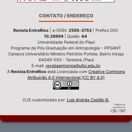
CONTATO / ENDEREÇO
Revista EntreRios
| e-ISSN:
2595-3753
| Prefixo DOI:
10.26694
| Qualis:
A4
Universidade Federal do Piauí
Programa de Pós-Graduação em Antropologia – PPGANT
Campos Universitário Ministro Petrônio Portela, Bairro Ininga
64049-550 - Teresina /Piauí
E-mail:
revistaentrerios@ufpi.edu.br
A
Revista EntreRios
está Licenciada com
Creative Commons
Atribuição 4.0 Internacional (CC BY 4.0)
OJS customizado por:
Luis Andrés Castillo B.