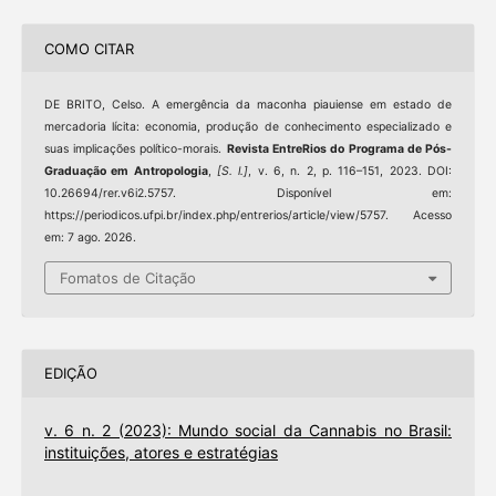
COMO CITAR
DE BRITO, Celso. A emergência da maconha piauiense em estado de
mercadoria lícita: economia, produção de conhecimento especializado e
suas implicações político-morais.
Revista EntreRios do Programa de Pós-
Graduação em Antropologia
,
[S. l.]
, v. 6, n. 2, p. 116–151, 2023. DOI:
10.26694/rer.v6i2.5757. Disponível em:
https://periodicos.ufpi.br/index.php/entrerios/article/view/5757. Acesso
em: 7 ago. 2026.
Fomatos de Citação
EDIÇÃO
v. 6 n. 2 (2023): Mundo social da Cannabis no Brasil:
instituições, atores e estratégias