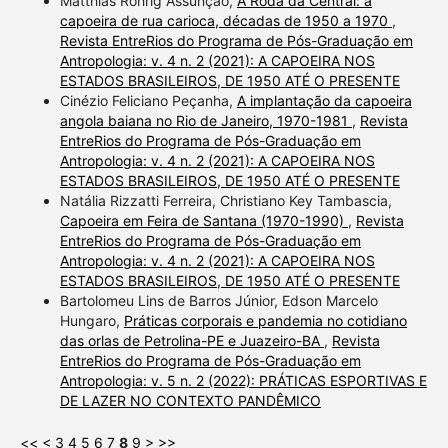
Matthias Röhrig Assunção,
A Roda da Central: a
capoeira de rua carioca, décadas de 1950 a 1970
,
Revista EntreRios do Programa de Pós-Graduação em
Antropologia: v. 4 n. 2 (2021): A CAPOEIRA NOS
ESTADOS BRASILEIROS, DE 1950 ATÉ O PRESENTE
Cinézio Feliciano Peçanha,
A implantação da capoeira
angola baiana no Rio de Janeiro, 1970-1981
,
Revista
EntreRios do Programa de Pós-Graduação em
Antropologia: v. 4 n. 2 (2021): A CAPOEIRA NOS
ESTADOS BRASILEIROS, DE 1950 ATÉ O PRESENTE
Natália Rizzatti Ferreira, Christiano Key Tambascia,
Capoeira em Feira de Santana (1970-1990)
,
Revista
EntreRios do Programa de Pós-Graduação em
Antropologia: v. 4 n. 2 (2021): A CAPOEIRA NOS
ESTADOS BRASILEIROS, DE 1950 ATÉ O PRESENTE
Bartolomeu Lins de Barros Júnior, Edson Marcelo
Hungaro,
Práticas corporais e pandemia no cotidiano
das orlas de Petrolina-PE e Juazeiro-BA
,
Revista
EntreRios do Programa de Pós-Graduação em
Antropologia: v. 5 n. 2 (2022): PRÁTICAS ESPORTIVAS E
DE LAZER NO CONTEXTO PANDÊMICO
<<
<
3
4
5
6
7
8
9
>
>>