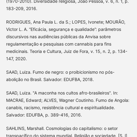
(1970-2010). Diversidade religiosa, João Pessoa, v. 6, n. 1, p.
183-209, 2016.
RODRIGUES, Ana Paula L. da S.; LOPES, Ivonete; MOURÃO,
Victor L. A. “Eficácia, segurança e qualidade”: parâmetros
discursivos nas audiências públicas da Anvisa sobre
regulamentação e pesquisas com cannabis para fins
medicinais. Teoria e Cultura, Juiz de Fora, v. 15, n. 2, p. 134-
147, 2020.
SAAD, Luiza. Fumo de negro: o proibicionismo no pós-
abolição no Brasil. Salvador: EDUFBA, 2018.
SAAD, Luiza. "A maconha nos cultos afro-brasileiros". In:
MACRAE, Edward; ALVES, Wagner Coutinho. Fumo de Angola:
canabis, racismo, resistência cultural e espiritualidade.
Salvador: EDUFBA, p. 389-416, 2016.
SAHLINS, Marshall. Cosmologias do capitalismo: o setor
transpacífico do sistema mundial. Religião e sociedade, [S. l]