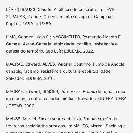
LÉVI-STRAUSS, Claude. A ciência do concreto. In: LÉVI-
STRAUSS, Claude. O pensamento selvagem. Campinas:
Papirus, 1989. p 15-50.
LIMA, Carmen Lúcia S.; NASCIMENTO, Raimundo Nonato F.
Gamela, Akroá-Gamella: etnicidade, conflito, resistência e
defesa do território. São Luís: EdUEMA, 2022.
MACRAE, Edward; ALVES, Wagner Coutinho. Fumo de Angola:
canabis, racismo, resistência cultural e espiritualidade.
Salvador: EDUFBA, 2016.
MACRAE, Edward; SIMÕES, Júlio Assis. Rodas de fumo: o uso
da maconha entre camadas médias. Salvador: EDUFBA; UFBA
/ CETAD, 2000.
MAUSS, Marcel. Ensaio sobre a dádiva. Forma e razão da
troca nas sociedades arcaicas. In: MAUSS, Marcel. Sociologia
e antropologia. São Paulo: Cosac & Naify, 2003 [1925]. p.