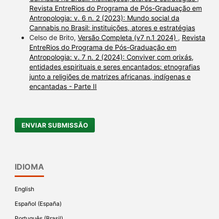
Revista EntreRios do Programa de Pós-Graduação em
Antropologia: v. 6 n. 2 (2023): Mundo social da
Cannabis no Brasil: instituições, atores e estratégias
Celso de Brito,
Versão Completa (v7 n.1 2024)
,
Revista
EntreRios do Programa de Pós-Graduação em
Antropologia: v. 7 n. 2 (2024): Conviver com orixás,
entidades espirituais e seres encantados: etnografias
junto a religiões de matrizes africanas, indígenas e
encantadas - Parte II
ENVIAR SUBMISSÃO
IDIOMA
English
Español (España)
Português (Brasil)