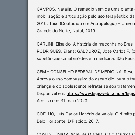
CAMPOS, Natália. O remédio vem de uma planta q
mobilização e articulação pelo uso terapêutico d
2019. Tese (Doutorado em Antropologia) – Univer
Grande do Norte, Natal, 2019.
CARLINI, Elisaldo. A história da maconha no Brasil.
RODRIGUES, Eliana; GALDURÓZ, José Carlos F. (or
substâncias canabinóides em medicina. São Paulo
CFM – CONSELHO FEDERAL DE MEDICINA. Resolu
Aprova o uso compassivo do canabidiol para o tr
criança e do adolescente refratárias aos tratame
Disponível em:
https://www.legisweb.com.br/legi
Acesso em: 31 maio 2023.
COELHO, Luís Carlos Honório de Valois. O direito 
Belo Horizonte: D'Plácido. 2017.
COSTA JÚNIOR, Achylles Oliveira. Os discursos soc