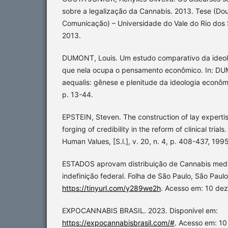
sobre a legalização da Cannabis. 2013. Tese (Do
Comunicação) – Universidade do Vale do Rio dos 
2013.
DUMONT, Louis. Um estudo comparativo da ideol
que nela ocupa o pensamento econômico. In: D
aequalis: gênese e plenitude da ideologia econôm
p. 13-44.
EPSTEIN, Steven. The construction of lay experti
forging of credibility in the reform of clinical tria
Human Values, [S.l.], v. 20, n. 4, p. 408-437, 1995
ESTADOS aprovam distribuição de Cannabis medi
indefinição federal. Folha de São Paulo, São Paul
https://tinyurl.com/y289we2h
. Acesso em: 10 dez
EXPOCANNABIS BRASIL. 2023. Disponível em:
https://expocannabisbrasil.com/#
. Acesso em: 10