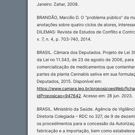
Janeiro: Zahar, 2008.
BRANDÃO, Marcílio D. O “problema público” da ma
anotações sobre quatro ciclos de atores, interess
DILEMAS: Revista de Estudos de Conflito e Control
v. 7, n. 4, p. 703-740, 2014.
BRASIL. Câmara dos Deputados. Projeto de Lei 399
da Lei no 11.343, de 23 de agosto de 2006, para v
comercialização de medicamentos que contenham 
partes da planta Cannabis sativa em sua formulaç
Deputados, 2015. Disponível em:
https://www.camara.leg.br/proposicoesWeb/fich
idProposicao=947642
. Acesso em: 28 jun. 2023.
BRASIL. Ministério da Saúde. Agência de Vigilânci
Diretoria Colegiada – RDC no 327, de 9 de dezem
os procedimentos para a concessão da Autorizaçã
fabricação e a importação, bem como estabelece 