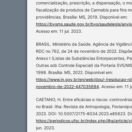
comercialização, prescrição, a dispensação, o m
fiscalização de produtos de Cannabis para fins me
providências. Brasília: MS, 2019. Disponível em:
https://bvsms.saude.gov.br/bvs/saudelegis/anvi
Acesso em: 11 jul. 2023.
BRASIL. Ministério da Saúde. Agência de Vigilânci
RDC no 762, de 24 de novembro de 2022. Dispõe 
Anexo I (Listas de Substâncias Entorpecentes, Ps
Outras sob Controle Especial) da Portaria SVS/M
1998. Brasília: MS, 2022. Disponível em:
https://www.in.gov.br/en/web/dou/-/resolucao-r
novembro-de-2022-447035694
. Acesso em: 11 j
CAETANO, H. Entre eficácias e riscos: controvérs
no Brasil. Ilha: Revista de Antropologia, Florianópol
2023. DOI: 10.5007/2175-8034.2023.e85623. Di
https://periodicos.ufsc.br/index.php/ilha/article
jun. 2023.