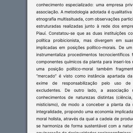
conhecimento especializado: uma empresa pri
associação. A metodologia adotada é qualitativ
etnografia multissituada, com observações partic
estruturadas realizadas junto à rede dos emp
Piauí. Constatou-se que as duas instituições c
política proibicionista, mas divergem em sua
implicadas em posições político-morais. De u
instrumentaliza procedimentos tecnocientíficos 
componentes químicos da planta para inseri-los
uma posição político-moral também fragmen
“mercado” é visto como instância apartada da
exime de responsabilização pelo uso de 
excludentes. De outro lado, a associaçã
conhecimentos de naturezas distintas (ciência
misticismo), de modo a conceber a planta d
integralidade, propondo uma economia implicada
moral holista, através da qual a cadeia de pro
se harmoniza de forma sustentável com a natu
equiparação de desigualdades socioeconômicas