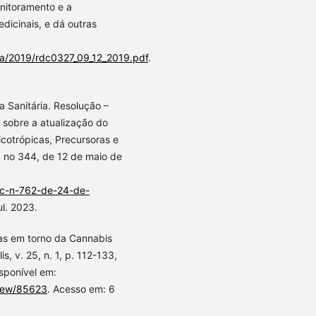
onitoramento e a
dicinais, e dá outras
sa/2019/rdc0327_09_12_2019.pdf
.
a Sanitária. Resolução –
sobre a atualização do
icotrópicas, Precursoras e
S no 344, de 12 de maio de
dc-n-762-de-24-de-
ul. 2023.
ias em torno da Cannabis
is, v. 25, n. 1, p. 112-133,
sponível em:
/view/85623
. Acesso em: 6