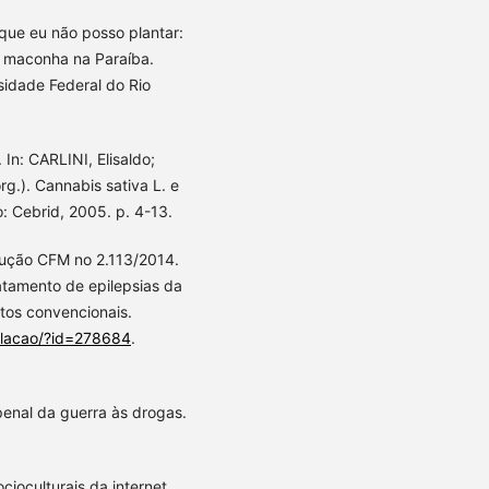
ue eu não posso plantar:
a maconha na Paraíba.
sidade Federal do Rio
 In: CARLINI, Elisaldo;
g.). Cannabis sativa L. e
: Cebrid, 2005. p. 4-13.
ção CFM no 2.113/2014.
atamento de epilepsias da
ntos convencionais.
slacao/?id=278684
.
penal da guerra às drogas.
ioculturais da internet