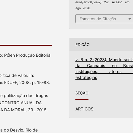
erios/article/view/5757. Acesso em:
ago. 2026.
Fomatos de Citação
EDIÇÃO
o: Pólen Produção Editorial
v. 6 n. 2 (2023): Mundo socia
da Cannabis no Brasil
instituições, atores 
tica de valor. In:
estratégias
ói: EDUFF, 2008. p. 15-88.
SEÇÃO
 e politização das drogas
n: ENCONTRO ANUAL DA
ARTIGOS
 DA MORAL, 39., 2015.
a do Desvio. Rio de