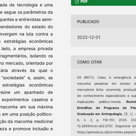
PDF
vada de tecnologia e uma
a e segue os parâmetros da
ipantes e entrevistas semi-
PUBLICADO
reendedores do estado do
onvergem na luta contra a
2023-12-01
s estratégias econômicas
m lado, a empresa privada
fragmentários, isolando os
COMO CITAR
 no mercado, orientada por
tária através da qual o
 “sociedade” e, assim, se
DE BRITO, Celso. A emergência d
maconha piauiense em estado d
estratégias econômicas
mercadoria lícita: economia, produç
o reúne um apanhado de
de conhecimento especializado e su
, experimentos caseiros e
implicações político-morais.
Revis
a maconha em sua máxima
EntreRios do Programa de Pós
 em uma posição político-
Graduação em Antropologia
,
[S. l.]
, 
6, n. 2, p. 116–151, 2023. DOI
dução da maconha medicinal
10.26694/rer.v6i2.5757. Disponível e
reza e promove inclusão e
https://periodicos.ufpi.br/index.php/ent
.