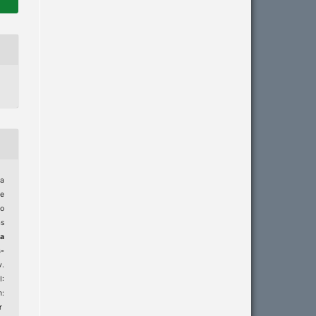
a
e
ão
as
ta
-
v.
:
m:
r