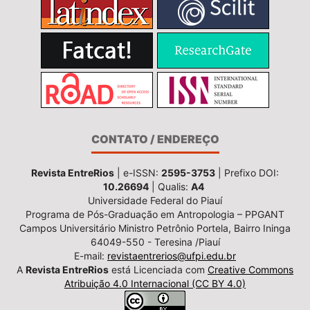
CONTATO / ENDEREÇO
Revista EntreRios
| e-ISSN:
2595-3753
| Prefixo DOI:
10.26694
| Qualis:
A4
Universidade Federal do Piauí
Programa de Pós-Graduação em Antropologia – PPGANT
Campos Universitário Ministro Petrônio Portela, Bairro Ininga
64049-550 - Teresina /Piauí
E-mail:
revistaentrerios@ufpi.edu.br
A
Revista EntreRios
está Licenciada com
Creative Commons
Atribuição 4.0 Internacional (CC BY 4.0)