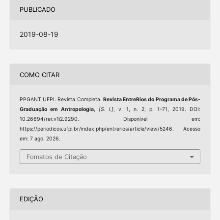
PUBLICADO
2019-08-19
COMO CITAR
PPGANT UFPI. Revista Completa.
Revista EntreRios do Programa de Pós-
Graduação em Antropologia
,
[S. l.]
, v. 1, n. 2, p. 1–71, 2019. DOI:
10.26694/rer.v1i2.9290. Disponível em:
https://periodicos.ufpi.br/index.php/entrerios/article/view/5246. Acesso
em: 7 ago. 2026.
Fomatos de Citação
EDIÇÃO