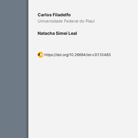
Carlos Filadelfo
Universidade Federal do Piauí
Natacha Simei Leal
https://doi.org/10.26694/rer.v2i1.10483