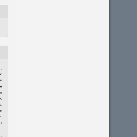
,
:
e
do
m
9,
3.
:
r
10