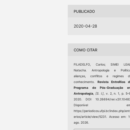
PUBLICADO
2020-04-28
COMO CITAR
FILADELFO, Carlos; SIMEI LEAL
Natacha. Antropologia e Política
alianças, conflitos e regimes d
conhecimento.
Revista EntreRios 
Programa de Pós-Graduação e
Antropologia
,
[S. l.]
, v. 2, n. 1, p. 5–
2020. DOI: 10.26694/rer.v2i1.1048
Disponível em
https://periodicos.ufpi.br/index.php/ent
erios/article/view/5231. Acesso em: 
ago. 2026.