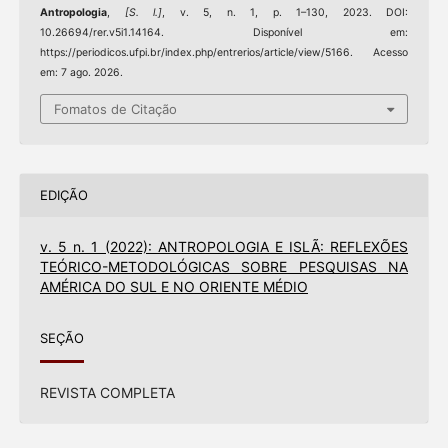
Antropologia
,
[S. l.]
, v. 5, n. 1, p. 1–130, 2023. DOI:
10.26694/rer.v5i1.14164. Disponível em:
https://periodicos.ufpi.br/index.php/entrerios/article/view/5166. Acesso
em: 7 ago. 2026.
Fomatos de Citação
EDIÇÃO
v. 5 n. 1 (2022): ANTROPOLOGIA E ISLÃ: REFLEXÕES
TEÓRICO-METODOLÓGICAS SOBRE PESQUISAS NA
AMÉRICA DO SUL E NO ORIENTE MÉDIO
SEÇÃO
REVISTA COMPLETA