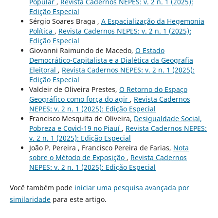
Popular
,
Revista Cadernos NEPES: v. 2 n. 1 (2025):
Edição Especial
Sérgio Soares Braga ,
A Espacialização da Hegemonia
Política
,
Revista Cadernos NEPES: v. 2 n. 1 (2025):
Edição Especial
Giovanni Raimundo de Macedo,
O Estado
Democrático-Capitalista e a Dialética da Geografia
Eleitoral
,
Revista Cadernos NEPES: v. 2 n. 1 (2025):
Edição Especial
Valdeir de Oliveira Prestes,
O Retorno do Espaço
Geográfico como força do agir
,
Revista Cadernos
NEPES: v. 2 n. 1 (2025): Edição Especial
Francisco Mesquita de Oliveira,
Desigualdade Social,
Pobreza e Covid-19 no Piauí
,
Revista Cadernos NEPES:
v. 2 n. 1 (2025): Edição Especial
João P. Pereira , Francisco Pereira de Farias,
Nota
sobre o Método de Exposição
,
Revista Cadernos
NEPES: v. 2 n. 1 (2025): Edição Especial
Você também pode
iniciar uma pesquisa avançada por
similaridade
para este artigo.