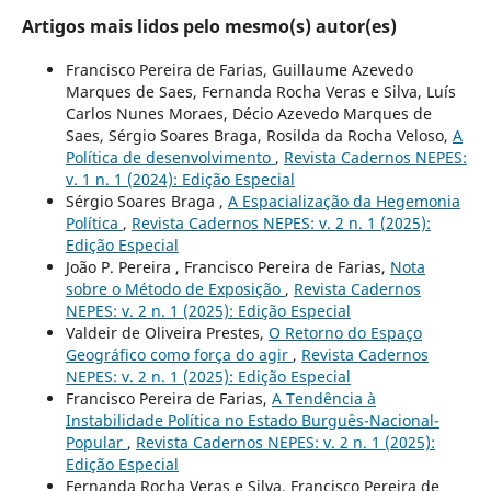
Artigos mais lidos pelo mesmo(s) autor(es)
Francisco Pereira de Farias, Guillaume Azevedo
Marques de Saes, Fernanda Rocha Veras e Silva, Luís
Carlos Nunes Moraes, Décio Azevedo Marques de
Saes, Sérgio Soares Braga, Rosilda da Rocha Veloso,
A
Política de desenvolvimento
,
Revista Cadernos NEPES:
v. 1 n. 1 (2024): Edição Especial
Sérgio Soares Braga ,
A Espacialização da Hegemonia
Política
,
Revista Cadernos NEPES: v. 2 n. 1 (2025):
Edição Especial
João P. Pereira , Francisco Pereira de Farias,
Nota
sobre o Método de Exposição
,
Revista Cadernos
NEPES: v. 2 n. 1 (2025): Edição Especial
Valdeir de Oliveira Prestes,
O Retorno do Espaço
Geográfico como força do agir
,
Revista Cadernos
NEPES: v. 2 n. 1 (2025): Edição Especial
Francisco Pereira de Farias,
A Tendência à
Instabilidade Política no Estado Burguês-Nacional-
Popular
,
Revista Cadernos NEPES: v. 2 n. 1 (2025):
Edição Especial
Fernanda Rocha Veras e Silva, Francisco Pereira de