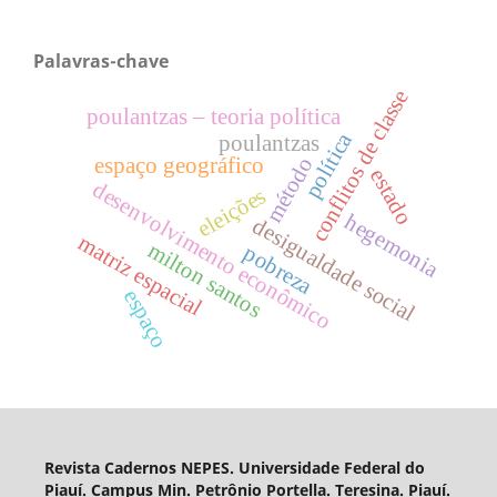
Palavras-chave
conflitos de classe
poulantzas – teoria política
política
poulantzas
método
espaço geográfico
estado
desenvolvimento econômico
eleições
hegemonia
desigualdade social
matriz espacial
milton santos
pobreza
espaço
Revista Cadernos NEPES. Universidade Federal do
Piauí. Campus Min. Petrônio Portella. Teresina. Piauí.