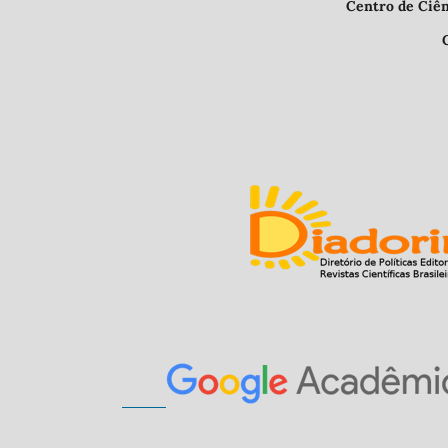
Centro de Ciências Humanas e L
CEP 64.049-550, Teresina 
E-mail: nupha
Indexad