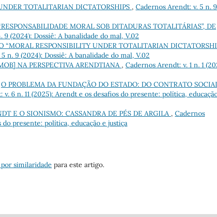
 UNDER TOTALITARIAN DICTATORSHIPS
,
Cadernos Arendt: v. 5 n. 9
RESPONSABILIDADE MORAL SOB DITADURAS TOTALITÁRIAS”, DE
. 9 (2024): Dossiê: A banalidade do mal, V.02
 “MORAL RESPONSIBILITY UNDER TOTALITARIAN DICTATORSHIP
5 n. 9 (2024): Dossiê: A banalidade do mal, V.02
 [MOB] NA PERSPECTIVA ARENDTIANA
,
Cadernos Arendt: v. 1 n. 1 (20
,
O PROBLEMA DA FUNDAÇÃO DO ESTADO: DO CONTRATO SOCIA
v. 6 n. 11 (2025): Arendt e os desafios do presente: política, educaçã
DT E O SIONISMO: CASSANDRA DE PÉS DE ARGILA
,
Cadernos
s do presente: política, educação e justiça
 por similaridade
para este artigo.