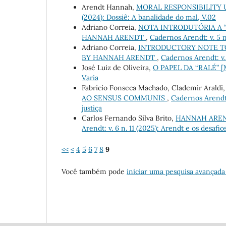
Arendt Hannah,
MORAL RESPONSIBILITY
(2024): Dossiê: A banalidade do mal, V.02
Adriano Correia,
NOTA INTRODUTÓRIA A “
HANNAH ARENDT
,
Cadernos Arendt: v. 5 n
Adriano Correia,
INTRODUCTORY NOTE TO
BY HANNAH ARENDT
,
Cadernos Arendt: v. 
José Luiz de Oliveira,
O PAPEL DA “RALÉ”
Varia
Fabrício Fonseca Machado, Clademir Araldi
AO SENSUS COMMUNIS
,
Cadernos Arendt: 
justiça
Carlos Fernando Silva Brito,
HANNAH AREN
Arendt: v. 6 n. 11 (2025): Arendt e os desafio
<<
<
4
5
6
7
8
9
Você também pode
iniciar uma pesquisa avançada