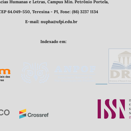
etras, Campus Min. Petrônio Portela,
- PI, Fone: (86) 3237 1134
@ufpi.edu.br
o em: