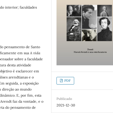
o interior; faculdades
a do pensamento de Santo
ificamente em sua
A vida
 pensador sobre a faculdade
tura desta atividade
bjetivo é esclarecer em
ises arendtianas e o
PDF
 Em seguida, a exposição
em direção ao mundo
 dinâmico. E, por fim, esta
Publicado
Arendt faz da vontade, e o
2021-12-30
reta do pensamento de