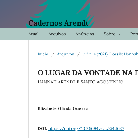
Cadernos Arendt
Atual
Arquivos
Anúncios
Sobre
Port
Início
/
Arquivos
/
v. 2 n. 4 (2021): Dossiê: Hann
O LUGAR DA VONTADE NA 
HANNAH ARENDT E SANTO AGOSTINHO
Elizabete Olinda Guerra
DOI:
https://doi.org/10.26694/ca.v2i4.1627