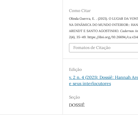
Como Citar
Olinda Guerra, E. . (2021). O LUGAR DA VO
NA DINÂMICA DO MUNDO INTERIOR:: HA
ARENDT E SANTO AGOSTINHO.
Cadernos A
2
(4), 35–49. https://doi.org/10.26694/ca.v2i4
Fomatos de Citação
Edição
v. 2 n. 4 (2021): Dossiê: Hannah Ar
e seus interlocutores
Seção
DOSSIÊ