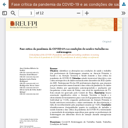
Fase crítica da pandemia da COVID-19 e as condições de saúde e trabalho na enfermagem