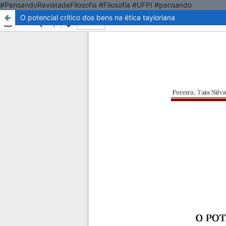
#PensandoRevistadeFilosofia #Filosofia #UFPI #pensando
O potencial crítico dos bens na ética tayloriana