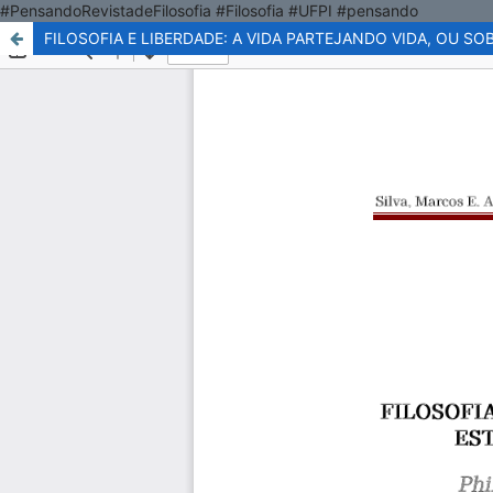
#PensandoRevistadeFilosofia #Filosofia #UFPI #pensando
FILOSOFIA E LIBERDADE: A VIDA PARTEJANDO VIDA, OU S