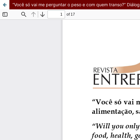
“Você só vai me perguntar o peso e com quem transo?” Diálog