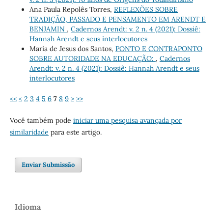
Ana Paula Repolês Torres,
REFLEXÕES SOBRE
TRADIÇÃO, PASSADO E PENSAMENTO EM ARENDT E
BENJAMIN
,
Cadernos Arendt: v. 2 n. 4 (2021): Dossiê:
Hannah Arendt e seus interlocutores
Maria de Jesus dos Santos,
PONTO E CONTRAPONTO
SOBRE AUTORIDADE NA EDUCAÇÃO:
,
Cadernos
Arendt: v. 2 n. 4 (2021): Dossiê: Hannah Arendt e seus
interlocutores
<<
<
2
3
4
5
6
7
8
9
>
>>
Você também pode
iniciar uma pesquisa avançada por
similaridade
para este artigo.
Enviar Submissão
Idioma