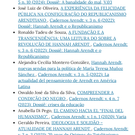
5 n. 10 (2024): Dossiê: A banalidade do mal, V.03
José Luiz de Oliveira,
A EXPERIÊNCIA DA FELICIDADE
PÚBLICA NA CONFIGURAÇÃO DO REPUBLICANISMO
ARENDTIANO
,
Cadernos Arendt: v. 3 n. 6 (2022):
Dossiê: Hannah Arendt e o Republicanismo
Ronaldo Tadeu de Souza,
A FUNDAÇÃO E A
TRANSCENDÊNCIA: UMA LEITURA DO SOBRE A
REVOLUÇÃO DE HANNAH ARENDT
,
Cadernos Arendt:
v. 3 n. 6 (2022): Dossiê: Hannah Arendt e o
Republicanismo
Alejandra Cecilia Montero González,
Hannah Arendt,
nuevas sendas para la política de María Teresa Muñoz
Sánchez
,
Cadernos Arendt: v. 3 n. 5 (2022): La
actualidad del pensamiento de Arendt en América
Latina
Osvaldo José da Silva da Silva,
COMPREENDER A
CONDIÇÃO DO NEGRO
,
Cadernos Arendt: v. 4 n. 7
(2023): Dossiê: crises da educação
Anabella Di Pego,
EL CAMINO HACIA EL “FINAL DEL
HUMANISMO”.
,
Cadernos Arendt: v. 1 n. 1 (2020): Varia
Geraldo Pereira,
IDEOLOGIA E SOLIDÃO –
ATUALIDADE DE HANNAH ARENDT
,
Cadernos Arendt:
v. 2 n. 3 (2021): 70 anos de Origens do Totalitarismo