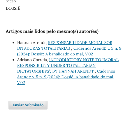
Seção
DOSSIÊ
Artigos mais lidos pelo mesmo(s) autor(es)
Hannah Arendt,
RESPONSABILIDADE MORAL SOB
DITADURAS TOTALITÁRIAS
,
Cadernos Arendt: v. 5 n. 9
(2024): Dossiê: A banalidade do mal, V.02
Adriano Correia,
INTRODUCTORY NOTE TO “MORAL
RESPONSIBILITY UNDER TOTALITARIAN
DICTATORSHIPS”, BY HANNAH ARENDT
,
Cadernos
Arendt: v. 5 n. 9 (2024): Dossiê: A banalidade do mal,
V.02
Enviar Submissão