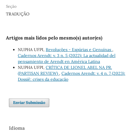
Seção
TRADUÇÃO
Artigos mais lidos pelo mesmo(s) autor(es)
NUPHA UFPI,
Revoluções - Espúrias e Genuínas
,
Cadernos Arendt: v. 3 n. 5 (2022): La actualidad del
pensamiento de Arendt en América Latina
NUPHA UFPI,
CRÍTICA DE LIONEL ABEL NA PR.
(PARTISAN REVIEW)
,
Cadernos Arendt: v. 4 n. 7 (2023):
Dossiê: crises da educação
Enviar Submissão
Idioma