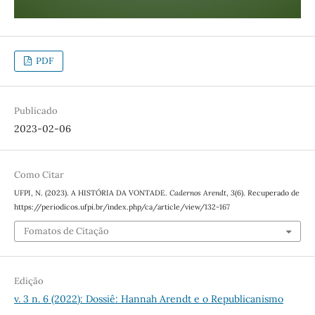
PDF
Publicado
2023-02-06
Como Citar
UFPI, N. (2023). A HISTÓRIA DA VONTADE.
Cadernos Arendt
,
3
(6). Recuperado de
https://periodicos.ufpi.br/index.php/ca/article/view/132-167
Fomatos de Citação
Edição
v. 3 n. 6 (2022): Dossiê: Hannah Arendt e o Republicanismo