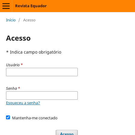
Revista Equador
Início
/
Acesso
Acesso
* Indica campo obrigatório
Usuário
*
Senha
*
Esqueceu a senha?
Mantenha-me conectado
Acesso