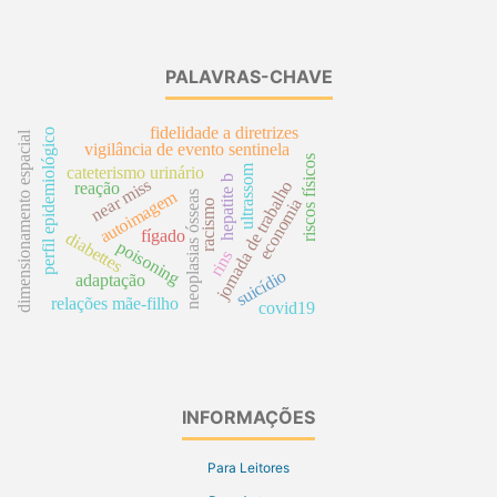
PALAVRAS-CHAVE
fidelidade a diretrizes
perfil epidemiológico
dimensionamento espacial
vigilância de evento sentinela
riscos físicos
ultrassom
cateterismo urinário
hepatite b
near miss
jornada de trabalho
reação
autoimagem
neoplasias ósseas
economia
racismo
fígado
diabettes
poisoning
rins
suicídio
adaptação
relações mãe-filho
covid19
INFORMAÇÕES
Para Leitores