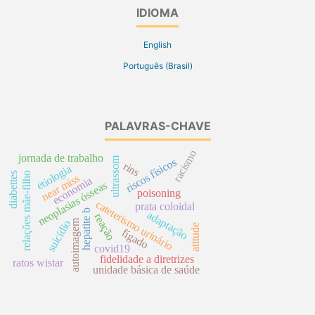
IDIOMA
English
Português (Brasil)
PALAVRAS-CHAVE
racismo
jornada de trabalho
ultrassom
riscos físicos
rins
etiologia
diabettes
relações mãe-filho
near miss
economia
neoplasias ósseas
poisoning
cateterismo urinário
prata coloidal
hepatite b
adaptação
reação
autoimagem
suicídio
atitude
fígado
covid19
fidelidade a diretrizes
ratos wistar
unidade básica de saúde