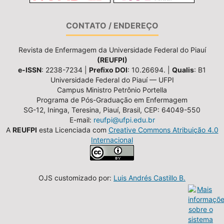
CONTATO / ENDEREÇO
Revista de Enfermagem da Universidade Federal do Piauí
(REUFPI)
e-ISSN
: 2238-7234 |
Prefixo DOI
: 10.26694. |
Qualis
: B1
Universidade Federal do Piauí — UFPI
Campus Ministro Petrônio Portella
Programa de Pós-Graduação em Enfermagem
SG-12, Ininga, Teresina, Piauí, Brasil, CEP: 64049-550
E-mail:
reufpi@ufpi.edu.br
A
REUFPI
esta Licenciada com
Creative Commons Atribuição 4.0
Internacional
OJS customizado por:
Luis Andrés Castillo B.