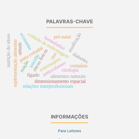
PALAVRAS-CHAVE
cuidado de enfermagem
economia
atualização
nutrição do idoso
pré-natal
hemodialíse
suplementação alimentar
atitude
prata coloidal
riscos físicos
diabettes
rins
suicídio
autoimagem
reação
antioxidantes
vestuário
etiologia
fígado
alimentos naturais
dimensionamento espacial
relações interprofissionais
INFORMAÇÕES
Para Leitores