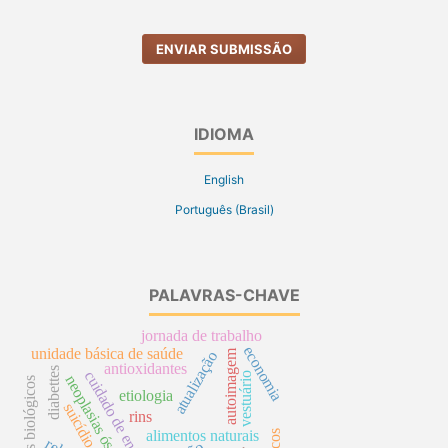
ENVIAR SUBMISSÃO
IDIOMA
English
Português (Brasil)
PALAVRAS-CHAVE
jornada de trabalho
economia
unidade básica de saúde
autoimagem
atualização
antioxidantes
diabettes
cuidado de enfermagem
vestuário
neoplasias ósseas
fatores biológicos
etiologia
suicídio
rins
alimentos naturais