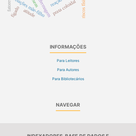
riscos físicos
relações mãe-filho
reação
prata coloidal
fígado
atitude
INFORMAÇÕES
Para Leitores
Para Autores
Para Bibliotecários
NAVEGAR
INDEXADORES, BASE DE DADOS E