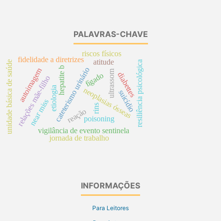
PALAVRAS-CHAVE
riscos físicos
fidelidade a diretrizes
atitude
unidade básica de saúde
resiliência psicológica
hepatite b
cateterismo urinário
autoimagem
ultrassom
diabettes
fígado
relações mãe-filho
etiologia
neoplasias ósseas
suicídio
near miss
rins
reação
poisoning
vigilância de evento sentinela
jornada de trabalho
INFORMAÇÕES
Para Leitores