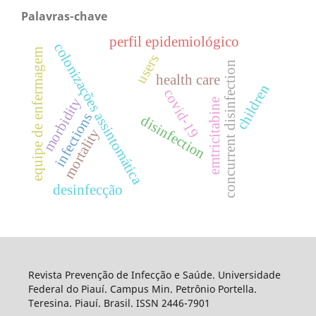
Palavras-chave
perfil epidemiológico
colonizações assintomática
equipe de enfermagem
users
concurrent disinfection
health care
children
covid-19
morbidity
emtricitabine
infections
disinfection
mortality
desinfecção
Revista Prevenção de Infecção e Saúde. Universidade
Federal do Piauí. Campus Min. Petrônio Portella.
Teresina. Piauí. Brasil. ISSN 2446-7901