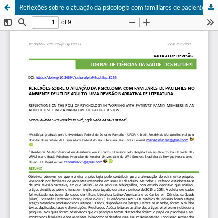
Reflexões sobre o atuação da psicologia com familiares de pacientes no ambiente de UTI de adulto