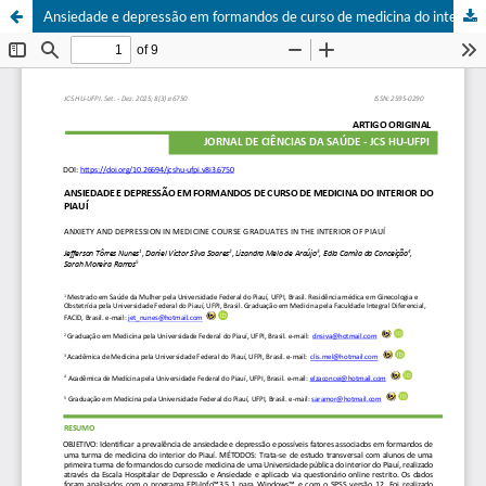
Ansiedade e depressão em formandos de curso de medicina do interior do Piauí