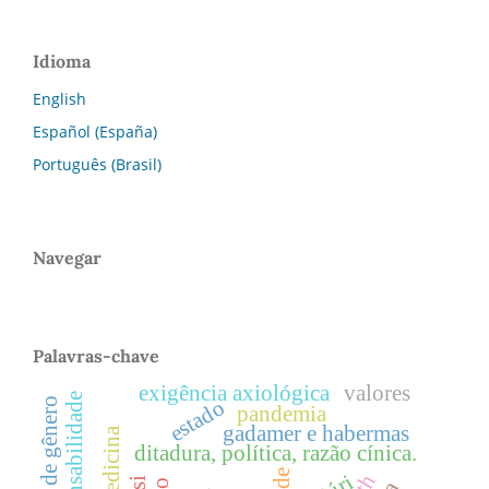
Idioma
English
Español (España)
Português (Brasil)
Navegar
Palavras-chave
exigência axiológica
valores
estado
pandemia
gadamer e habermas
medicina
ditadura, política, razão cínica.
júri