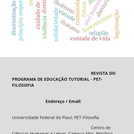
princípio responsabilidade
discriminação de gênero
comunidade
axel honneth
cuidado de si
abertura
direito
dualismo
futuro
virtude
solidariedade
legitimação
biocentrismo
violência
thanatos
religião
vontade de vida
REVISTA DO
PROGRAMA DE EDUCAÇÃO TUTORIAL - PET-
FILOSOFIA
Endereço / Email:
Universidade Federal do Piauí, PET-Filosofia
Centro de
Ciências Humanas e Letras, Campus Min. Petrônio