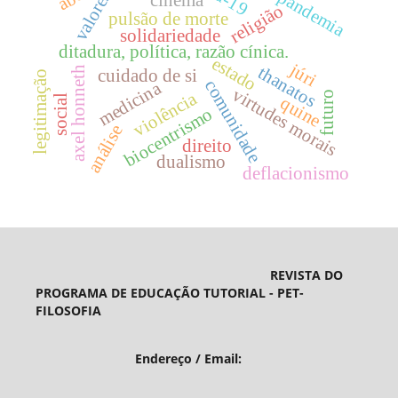
pandemia
valores
religião
pulsão de morte
solidariedade
ditadura, política, razão cínica.
estado
júri
thanatos
axel honneth
cuidado de si
legitimação
comunidade
medicina
virtudes morais
violência
futuro
social
quine
biocentrismo
análise
direito
dualismo
deflacionismo
REVISTA DO
PROGRAMA DE EDUCAÇÃO TUTORIAL - PET-
FILOSOFIA
Endereço / Email: