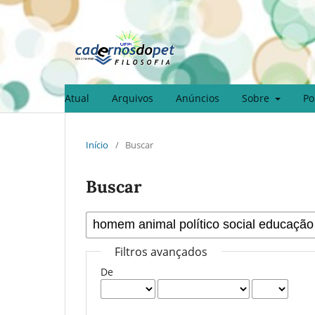
Atual
Arquivos
Anúncios
Sobre
Po
Início
/
Buscar
Buscar
Filtros avançados
De