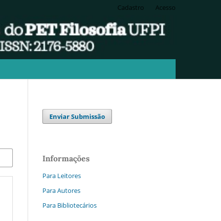
Cadastro
Acesso
Enviar Submissão
Informações
Para Leitores
Para Autores
Para Bibliotecários