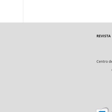
REVISTA
Endereço 
Universidade Federal d
Centro de Ciências Humanas e 
CEP 64.049-550, Teresina
E-mail: petfiloso