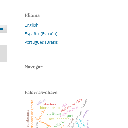
Idioma
English
ar
Español (España)
Português (Brasil)
Navegar
Palavras-chave
vontade de vida
análise
virtude
disparidades de gênero
júri
abertura
cuidado de si
biocentrismo
cinema
estado
virtudes morais
gadamer e habermas
violência
social
comunidade
axel honneth
solidariedade
quine
religião
pandemia
direito